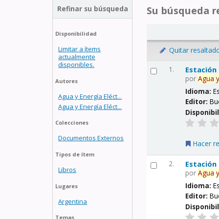
Refinar su búsqueda
Su búsqueda re
Disponibilidad
Limitar a ítems
Quitar resaltad
actualmente
disponibles.
1.
Estación
por
Agua
Autores
Idioma:
E
Agua y Energía Eléct...
Editor:
Bu
Agua y Energía Eléct...
Disponibi
Colecciones
Documentos Externos
Hacer r
Tipos de ítem
2.
Estación
Libros
por
Agua
Idioma:
E
Lugares
Editor:
Bu
Argentina
Disponibi
Temas