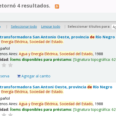
tornó 4 resultados.
|
Seleccionar todo
Limpiar todo
|
Seleccionar títulos para:
o
 transformadora San Antonio Oeste, provincia
de
Río Negro
y
Energía
Eléctrica,
Sociedad
de
l
Estado
.
spañol
enos Aires:
Agua
y
Energía
Eléctrica,
Sociedad
de
l
Estado
, 1988
lidad:
Ítems disponibles para préstamo:
Signatura topográfica:
62
eserva
Agregar al carrito
 transformadora San Antoni Oeste, provincia
de
Río Negro
y
Energía
Eléctrica,
Sociedad
de
l
Estado
.
spañol
enos Aires:
Agua
y
Energía
Eléctrica,
Sociedad
de
l
Estado
, 1988
lidad:
Ítems disponibles para préstamo:
Signatura topográfica:
62