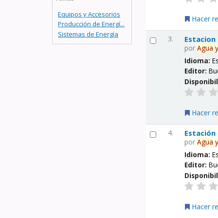
Equipos y Accesorios
Hacer r
Producción de Energí...
Sistemas de Energía
3.
Estacion
por
Agua
Idioma:
E
Editor:
Bu
Disponibi
Hacer r
4.
Estación
por
Agua
Idioma:
E
Editor:
Bu
Disponibi
Hacer r