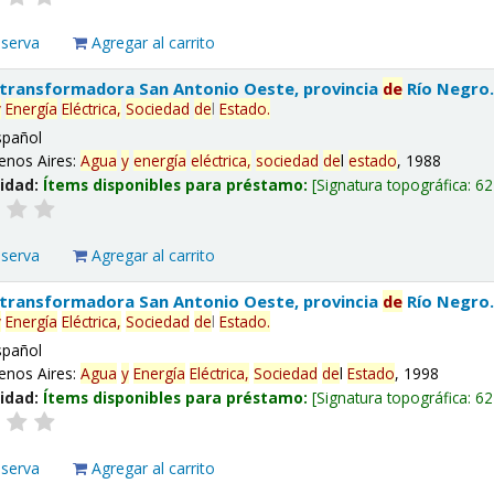
eserva
Agregar al carrito
 transformadora San Antonio Oeste, provincia
de
Río Negro
y
Energía
Eléctrica,
Sociedad
de
l
Estado
.
spañol
enos Aires:
Agua
y
energía
eléctrica,
sociedad
de
l
estado
, 1988
lidad:
Ítems disponibles para préstamo:
Signatura topográfica:
62
eserva
Agregar al carrito
 transformadora San Antonio Oeste, provincia
de
Río Negro
y
Energía
Eléctrica,
Sociedad
de
l
Estado
.
spañol
enos Aires:
Agua
y
Energía
Eléctrica,
Sociedad
de
l
Estado
, 1998
lidad:
Ítems disponibles para préstamo:
Signatura topográfica:
62
eserva
Agregar al carrito