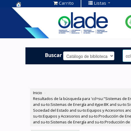
Carrito
Listas
Centro de
Documentación
OLADE -
Buscar
Inicio
›
Resultados de la búsqueda para 'ccl=su:"Sistemas de E
and su-to:Sistemas de Energía and itype:BK and su-to:Si
Sociedad del Estado and su-to:Equipos y Accesorios and
su-to:Equipos y Accesorios and su-to:Producción de Ene
and su-to:Sistemas de Energía and su-to:Producción de 