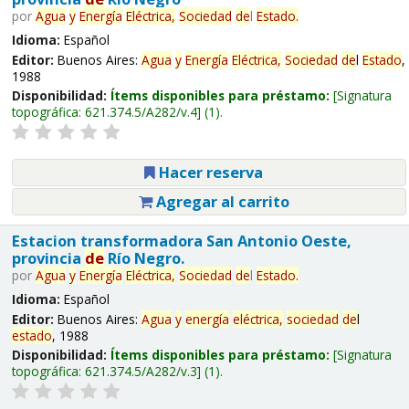
por
Agua
y
Energía
Eléctrica,
Sociedad
de
l
Estado
.
Idioma:
Español
Editor:
Buenos Aires:
Agua
y
Energía
Eléctrica,
Sociedad
de
l
Estado
,
1988
Disponibilidad:
Ítems disponibles para préstamo:
Signatura
topográfica:
621.374.5/A282/v.4
(1).
Hacer reserva
Agregar al carrito
Estacion transformadora San Antonio Oeste,
provincia
de
Río Negro.
por
Agua
y
Energía
Eléctrica,
Sociedad
de
l
Estado
.
Idioma:
Español
Editor:
Buenos Aires:
Agua
y
energía
eléctrica,
sociedad
de
l
estado
, 1988
Disponibilidad:
Ítems disponibles para préstamo:
Signatura
topográfica:
621.374.5/A282/v.3
(1).