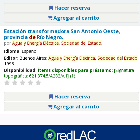
Hacer reserva
Agregar al carrito
Estación transformadora San Antonio Oeste,
provincia
de
Río Negro.
por
Agua
y
Energía
Eléctrica,
Sociedad
de
l
Estado
.
Idioma:
Español
Editor:
Buenos Aires:
Agua
y
Energía
Eléctrica,
Sociedad
de
l
Estado
,
1998
Disponibilidad:
Ítems disponibles para préstamo:
Signatura
topográfica:
621.374.5/A282/v.1
(1).
Hacer reserva
Agregar al carrito