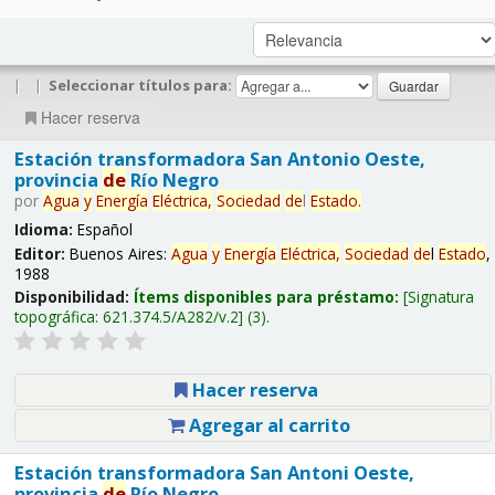
|
|
Seleccionar títulos para:
Hacer reserva
Estación transformadora San Antonio Oeste,
provincia
de
Río Negro
por
Agua
y
Energía
Eléctrica,
Sociedad
de
l
Estado
.
Idioma:
Español
Editor:
Buenos Aires:
Agua
y
Energía
Eléctrica,
Sociedad
de
l
Estado
,
1988
Disponibilidad:
Ítems disponibles para préstamo:
Signatura
topográfica:
621.374.5/A282/v.2
(3).
Hacer reserva
Agregar al carrito
Estación transformadora San Antoni Oeste,
provincia
de
Río Negro