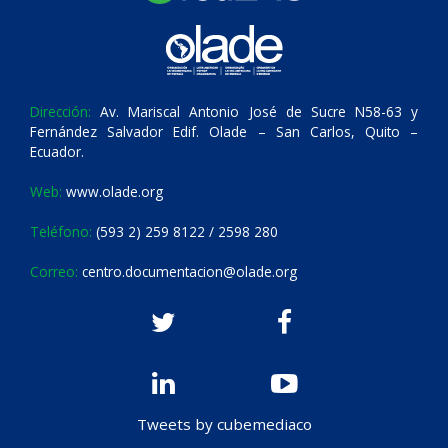
Dirección:
Av. Mariscal Antonio José de Sucre N58-63 y
Fernández Salvador Edif. Olade – San Carlos, Quito –
Ecuador.
Web:
www.olade.org
Teléfono:
(593 2) 259 8122 / 2598 280
Correo:
centro.documentacion@olade.org
Tweets by cubemediaco