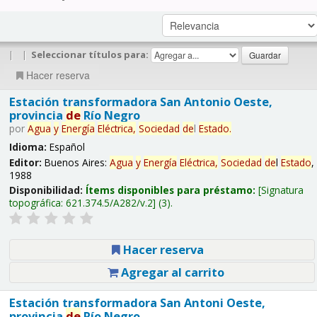
|
|
Seleccionar títulos para:
Hacer reserva
Estación transformadora San Antonio Oeste,
provincia
de
Río Negro
por
Agua
y
Energía
Eléctrica,
Sociedad
de
l
Estado
.
Idioma:
Español
Editor:
Buenos Aires:
Agua
y
Energía
Eléctrica,
Sociedad
de
l
Estado
,
1988
Disponibilidad:
Ítems disponibles para préstamo:
Signatura
topográfica:
621.374.5/A282/v.2
(3).
Hacer reserva
Agregar al carrito
Estación transformadora San Antoni Oeste,
provincia
de
Río Negro