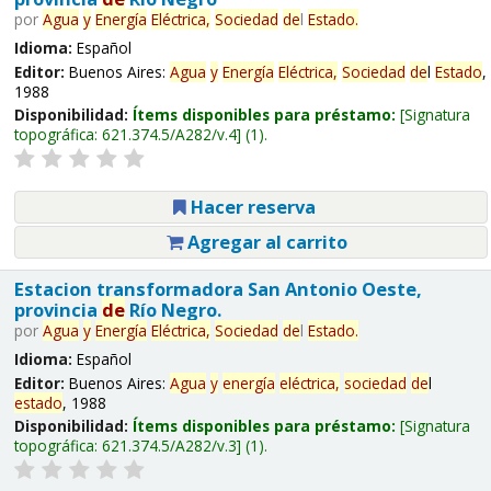
por
Agua
y
Energía
Eléctrica,
Sociedad
de
l
Estado
.
Idioma:
Español
Editor:
Buenos Aires:
Agua
y
Energía
Eléctrica,
Sociedad
de
l
Estado
,
1988
Disponibilidad:
Ítems disponibles para préstamo:
Signatura
topográfica:
621.374.5/A282/v.4
(1).
Hacer reserva
Agregar al carrito
Estacion transformadora San Antonio Oeste,
provincia
de
Río Negro.
por
Agua
y
Energía
Eléctrica,
Sociedad
de
l
Estado
.
Idioma:
Español
Editor:
Buenos Aires:
Agua
y
energía
eléctrica,
sociedad
de
l
estado
, 1988
Disponibilidad:
Ítems disponibles para préstamo:
Signatura
topográfica:
621.374.5/A282/v.3
(1).