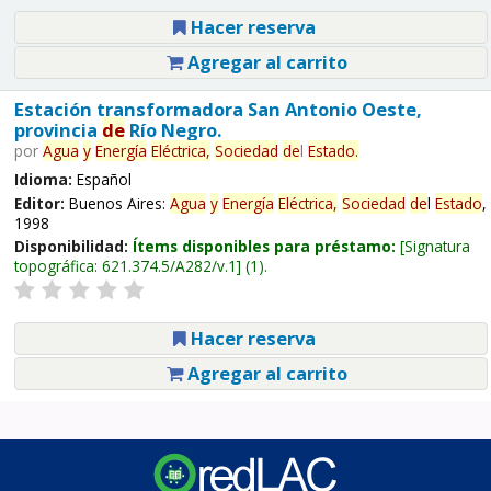
Hacer reserva
Agregar al carrito
Estación transformadora San Antonio Oeste,
provincia
de
Río Negro.
por
Agua
y
Energía
Eléctrica,
Sociedad
de
l
Estado
.
Idioma:
Español
Editor:
Buenos Aires:
Agua
y
Energía
Eléctrica,
Sociedad
de
l
Estado
,
1998
Disponibilidad:
Ítems disponibles para préstamo:
Signatura
topográfica:
621.374.5/A282/v.1
(1).
Hacer reserva
Agregar al carrito