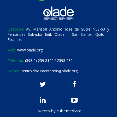
Dirección:
Av. Mariscal Antonio José de Sucre N58-63 y
Fernández Salvador Edif. Olade – San Carlos, Quito –
Ecuador.
Web:
www.olade.org
Teléfono:
(593 2) 259 8122 / 2598 280
Correo:
centro.documentacion@olade.org
Tweets by cubemediaco