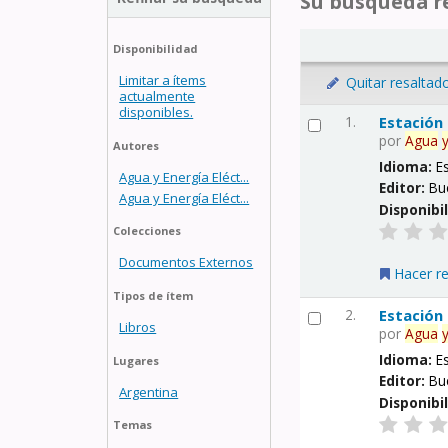
Su búsqueda re
Disponibilidad
Limitar a ítems
Quitar resaltad
actualmente
disponibles.
1.
Estación
por
Agua
Autores
Idioma:
E
Agua y Energía Eléct...
Editor:
Bu
Agua y Energía Eléct...
Disponibi
Colecciones
Documentos Externos
Hacer r
Tipos de ítem
2.
Estación
Libros
por
Agua
Idioma:
E
Lugares
Editor:
Bu
Argentina
Disponibi
Temas