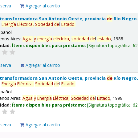
eserva
Agregar al carrito
 transformadora San Antonio Oeste, provincia
de
Río Negro
y
Energía
Eléctrica,
Sociedad
de
l
Estado
.
spañol
enos Aires:
Agua
y
energía
eléctrica,
sociedad
de
l
estado
, 1988
lidad:
Ítems disponibles para préstamo:
Signatura topográfica:
62
eserva
Agregar al carrito
 transformadora San Antonio Oeste, provincia
de
Río Negro
y
Energía
Eléctrica,
Sociedad
de
l
Estado
.
spañol
enos Aires:
Agua
y
Energía
Eléctrica,
Sociedad
de
l
Estado
, 1998
lidad:
Ítems disponibles para préstamo:
Signatura topográfica:
62
eserva
Agregar al carrito