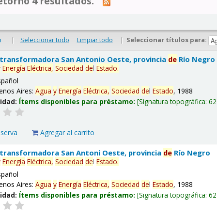
tornó 4 resultados.
|
Seleccionar todo
Limpiar todo
|
Seleccionar títulos para:
o
 transformadora San Antonio Oeste, provincia
de
Río Negro
y
Energía
Eléctrica,
Sociedad
de
l
Estado
.
spañol
enos Aires:
Agua
y
Energía
Eléctrica,
Sociedad
de
l
Estado
, 1988
lidad:
Ítems disponibles para préstamo:
Signatura topográfica:
62
eserva
Agregar al carrito
 transformadora San Antoni Oeste, provincia
de
Río Negro
y
Energía
Eléctrica,
Sociedad
de
l
Estado
.
spañol
enos Aires:
Agua
y
Energía
Eléctrica,
Sociedad
de
l
Estado
, 1988
lidad:
Ítems disponibles para préstamo:
Signatura topográfica:
62