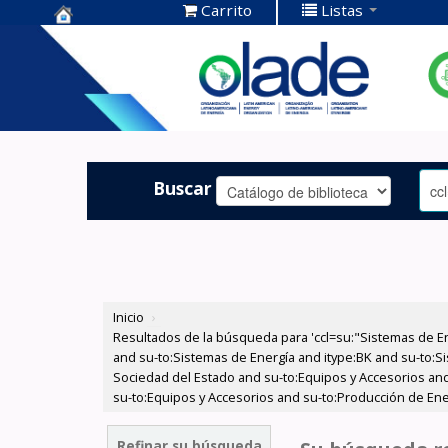
Carrito
Listas
Centro de
Documentación
OLADE -
Buscar
Inicio
›
Resultados de la búsqueda para 'ccl=su:"Sistemas de E
and su-to:Sistemas de Energía and itype:BK and su-to:Si
Sociedad del Estado and su-to:Equipos y Accesorios and
su-to:Equipos y Accesorios and su-to:Producción de Ene
Refinar su búsqueda