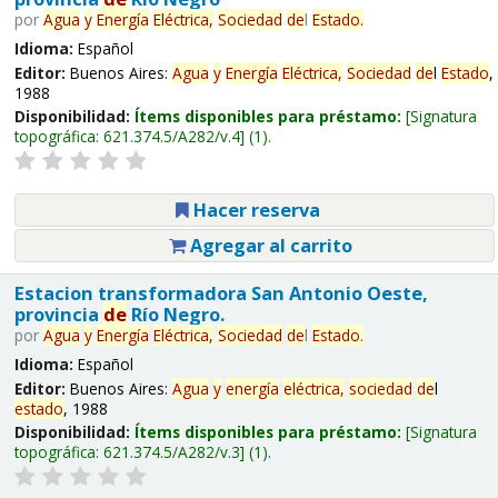
por
Agua
y
Energía
Eléctrica,
Sociedad
de
l
Estado
.
Idioma:
Español
Editor:
Buenos Aires:
Agua
y
Energía
Eléctrica,
Sociedad
de
l
Estado
,
1988
Disponibilidad:
Ítems disponibles para préstamo:
Signatura
topográfica:
621.374.5/A282/v.4
(1).
Hacer reserva
Agregar al carrito
Estacion transformadora San Antonio Oeste,
provincia
de
Río Negro.
por
Agua
y
Energía
Eléctrica,
Sociedad
de
l
Estado
.
Idioma:
Español
Editor:
Buenos Aires:
Agua
y
energía
eléctrica,
sociedad
de
l
estado
, 1988
Disponibilidad:
Ítems disponibles para préstamo:
Signatura
topográfica:
621.374.5/A282/v.3
(1).