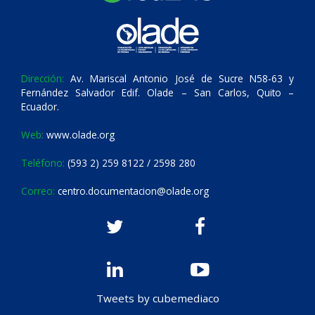
Dirección:
Av. Mariscal Antonio José de Sucre N58-63 y
Fernández Salvador Edif. Olade – San Carlos, Quito –
Ecuador.
Web:
www.olade.org
Teléfono:
(593 2) 259 8122 / 2598 280
Correo:
centro.documentacion@olade.org
Tweets by cubemediaco