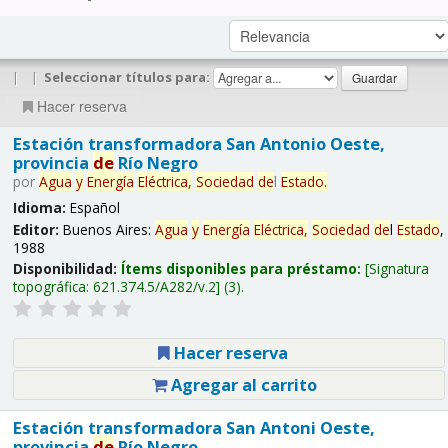
|
|
Seleccionar títulos para:
Hacer reserva
Estación transformadora San Antonio Oeste,
provincia
de
Río Negro
por
Agua
y
Energía
Eléctrica,
Sociedad
de
l
Estado
.
Idioma:
Español
Editor:
Buenos Aires:
Agua
y
Energía
Eléctrica,
Sociedad
de
l
Estado
,
1988
Disponibilidad:
Ítems disponibles para préstamo:
Signatura
topográfica:
621.374.5/A282/v.2
(3).
Hacer reserva
Agregar al carrito
Estación transformadora San Antoni Oeste,
provincia
de
Río Negro