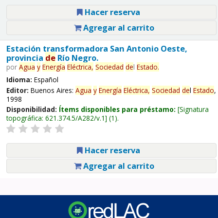
Hacer reserva
Agregar al carrito
Estación transformadora San Antonio Oeste,
provincia
de
Río Negro.
por
Agua
y
Energía
Eléctrica,
Sociedad
de
l
Estado
.
Idioma:
Español
Editor:
Buenos Aires:
Agua
y
Energía
Eléctrica,
Sociedad
de
l
Estado
,
1998
Disponibilidad:
Ítems disponibles para préstamo:
Signatura
topográfica:
621.374.5/A282/v.1
(1).
Hacer reserva
Agregar al carrito