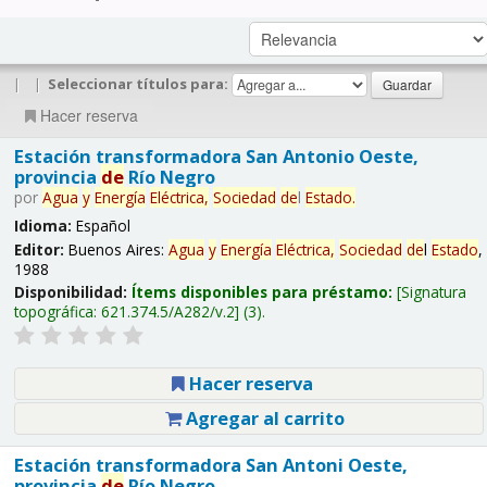
|
|
Seleccionar títulos para:
Hacer reserva
Estación transformadora San Antonio Oeste,
provincia
de
Río Negro
por
Agua
y
Energía
Eléctrica,
Sociedad
de
l
Estado
.
Idioma:
Español
Editor:
Buenos Aires:
Agua
y
Energía
Eléctrica,
Sociedad
de
l
Estado
,
1988
Disponibilidad:
Ítems disponibles para préstamo:
Signatura
topográfica:
621.374.5/A282/v.2
(3).
Hacer reserva
Agregar al carrito
Estación transformadora San Antoni Oeste,
provincia
de
Río Negro