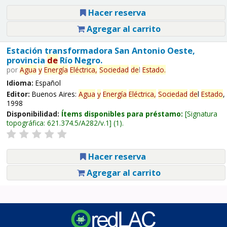
Hacer reserva
Agregar al carrito
Estación transformadora San Antonio Oeste,
provincia
de
Río Negro.
por
Agua
y
Energía
Eléctrica,
Sociedad
de
l
Estado
.
Idioma:
Español
Editor:
Buenos Aires:
Agua
y
Energía
Eléctrica,
Sociedad
de
l
Estado
,
1998
Disponibilidad:
Ítems disponibles para préstamo:
Signatura
topográfica:
621.374.5/A282/v.1
(1).
Hacer reserva
Agregar al carrito