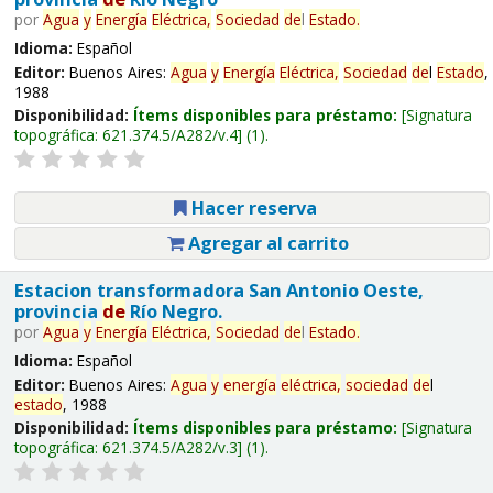
por
Agua
y
Energía
Eléctrica,
Sociedad
de
l
Estado
.
Idioma:
Español
Editor:
Buenos Aires:
Agua
y
Energía
Eléctrica,
Sociedad
de
l
Estado
,
1988
Disponibilidad:
Ítems disponibles para préstamo:
Signatura
topográfica:
621.374.5/A282/v.4
(1).
Hacer reserva
Agregar al carrito
Estacion transformadora San Antonio Oeste,
provincia
de
Río Negro.
por
Agua
y
Energía
Eléctrica,
Sociedad
de
l
Estado
.
Idioma:
Español
Editor:
Buenos Aires:
Agua
y
energía
eléctrica,
sociedad
de
l
estado
, 1988
Disponibilidad:
Ítems disponibles para préstamo:
Signatura
topográfica:
621.374.5/A282/v.3
(1).