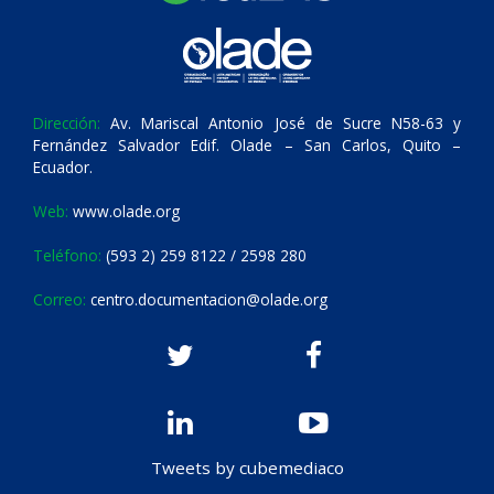
Dirección:
Av. Mariscal Antonio José de Sucre N58-63 y
Fernández Salvador Edif. Olade – San Carlos, Quito –
Ecuador.
Web:
www.olade.org
Teléfono:
(593 2) 259 8122 / 2598 280
Correo:
centro.documentacion@olade.org
Tweets by cubemediaco