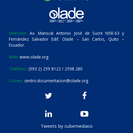
Dirección:
Av. Mariscal Antonio José de Sucre N58-63 y
Fernández Salvador Edif. Olade – San Carlos, Quito –
Ecuador.
Web:
www.olade.org
Teléfono:
(593 2) 259 8122 / 2598 280
Correo:
centro.documentacion@olade.org
Tweets by cubemediaco