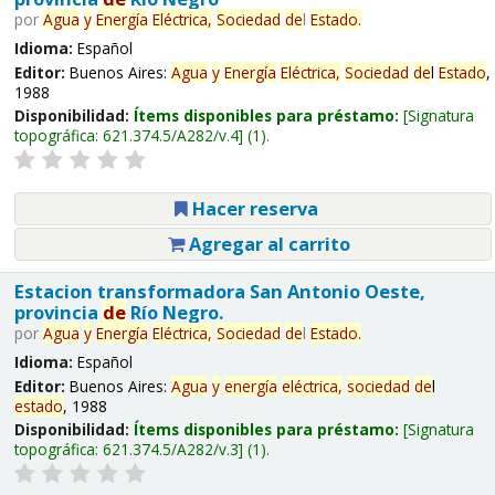
por
Agua
y
Energía
Eléctrica,
Sociedad
de
l
Estado
.
Idioma:
Español
Editor:
Buenos Aires:
Agua
y
Energía
Eléctrica,
Sociedad
de
l
Estado
,
1988
Disponibilidad:
Ítems disponibles para préstamo:
Signatura
topográfica:
621.374.5/A282/v.4
(1).
Hacer reserva
Agregar al carrito
Estacion transformadora San Antonio Oeste,
provincia
de
Río Negro.
por
Agua
y
Energía
Eléctrica,
Sociedad
de
l
Estado
.
Idioma:
Español
Editor:
Buenos Aires:
Agua
y
energía
eléctrica,
sociedad
de
l
estado
, 1988
Disponibilidad:
Ítems disponibles para préstamo:
Signatura
topográfica:
621.374.5/A282/v.3
(1).