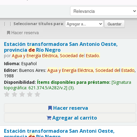
|
|
Seleccionar títulos para:
Hacer reserva
Estación transformadora San Antonio Oeste,
provincia
de
Río Negro
por
Agua
y
Energía
Eléctrica,
Sociedad
de
l
Estado
.
Idioma:
Español
Editor:
Buenos Aires:
Agua
y
Energía
Eléctrica,
Sociedad
de
l
Estado
,
1988
Disponibilidad:
Ítems disponibles para préstamo:
Signatura
topográfica:
621.374.5/A282/v.2
(3).
Hacer reserva
Agregar al carrito
Estación transformadora San Antoni Oeste,
provincia
de
Río Negro