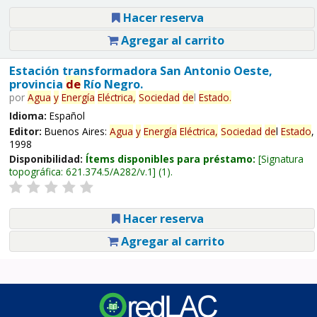
Hacer reserva
Agregar al carrito
Estación transformadora San Antonio Oeste,
provincia
de
Río Negro.
por
Agua
y
Energía
Eléctrica,
Sociedad
de
l
Estado
.
Idioma:
Español
Editor:
Buenos Aires:
Agua
y
Energía
Eléctrica,
Sociedad
de
l
Estado
,
1998
Disponibilidad:
Ítems disponibles para préstamo:
Signatura
topográfica:
621.374.5/A282/v.1
(1).
Hacer reserva
Agregar al carrito