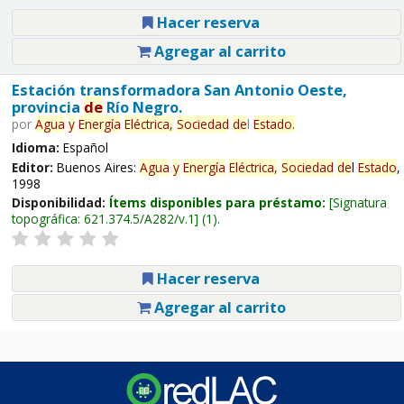
Hacer reserva
Agregar al carrito
Estación transformadora San Antonio Oeste,
provincia
de
Río Negro.
por
Agua
y
Energía
Eléctrica,
Sociedad
de
l
Estado
.
Idioma:
Español
Editor:
Buenos Aires:
Agua
y
Energía
Eléctrica,
Sociedad
de
l
Estado
,
1998
Disponibilidad:
Ítems disponibles para préstamo:
Signatura
topográfica:
621.374.5/A282/v.1
(1).
Hacer reserva
Agregar al carrito