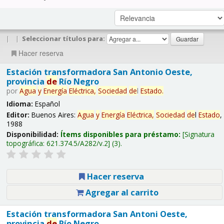
|
|
Seleccionar títulos para:
Hacer reserva
Estación transformadora San Antonio Oeste,
provincia
de
Río Negro
por
Agua
y
Energía
Eléctrica,
Sociedad
de
l
Estado
.
Idioma:
Español
Editor:
Buenos Aires:
Agua
y
Energía
Eléctrica,
Sociedad
de
l
Estado
,
1988
Disponibilidad:
Ítems disponibles para préstamo:
Signatura
topográfica:
621.374.5/A282/v.2
(3).
Hacer reserva
Agregar al carrito
Estación transformadora San Antoni Oeste,
provincia
de
Río Negro