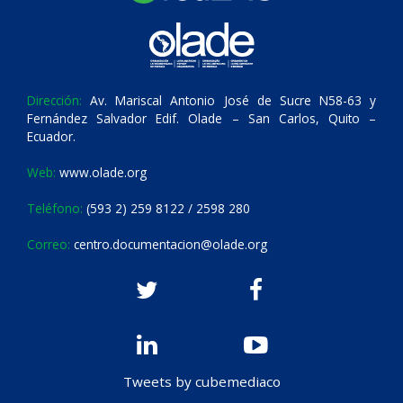
Dirección:
Av. Mariscal Antonio José de Sucre N58-63 y
Fernández Salvador Edif. Olade – San Carlos, Quito –
Ecuador.
Web:
www.olade.org
Teléfono:
(593 2) 259 8122 / 2598 280
Correo:
centro.documentacion@olade.org
Tweets by cubemediaco