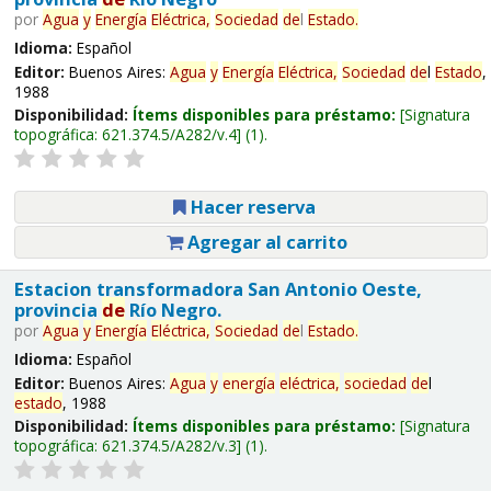
por
Agua
y
Energía
Eléctrica,
Sociedad
de
l
Estado
.
Idioma:
Español
Editor:
Buenos Aires:
Agua
y
Energía
Eléctrica,
Sociedad
de
l
Estado
,
1988
Disponibilidad:
Ítems disponibles para préstamo:
Signatura
topográfica:
621.374.5/A282/v.4
(1).
Hacer reserva
Agregar al carrito
Estacion transformadora San Antonio Oeste,
provincia
de
Río Negro.
por
Agua
y
Energía
Eléctrica,
Sociedad
de
l
Estado
.
Idioma:
Español
Editor:
Buenos Aires:
Agua
y
energía
eléctrica,
sociedad
de
l
estado
, 1988
Disponibilidad:
Ítems disponibles para préstamo:
Signatura
topográfica:
621.374.5/A282/v.3
(1).