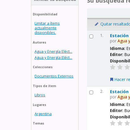
Su búsqueda re
Disponibilidad
Limitar a ítems
Quitar resaltad
actualmente
disponibles.
1.
Estación
por
Agua
Autores
Idioma:
E
Agua y Energía Eléct...
Editor:
Bu
Agua y Energía Eléct...
Disponibi
Colecciones
Documentos Externos
Hacer r
Tipos de ítem
2.
Estación
Libros
por
Agua
Idioma:
E
Lugares
Editor:
Bu
Argentina
Disponibi
Temas