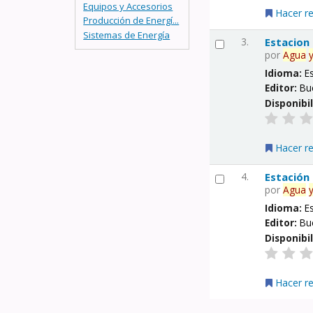
Equipos y Accesorios
Hacer r
Producción de Energí...
Sistemas de Energía
3.
Estacion
por
Agua
Idioma:
E
Editor:
Bu
Disponibi
Hacer r
4.
Estación
por
Agua
Idioma:
E
Editor:
Bu
Disponibi
Hacer r