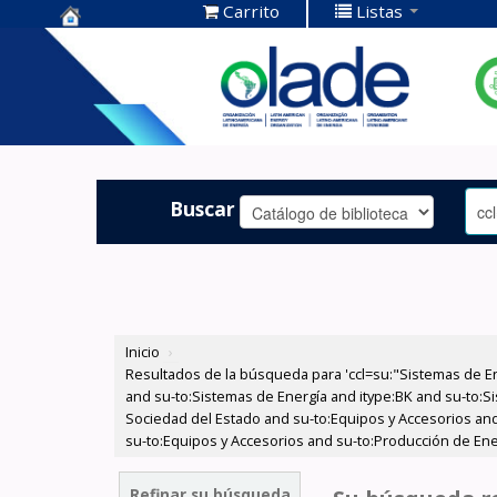
Carrito
Listas
Centro de
Documentación
OLADE -
Buscar
Inicio
›
Resultados de la búsqueda para 'ccl=su:"Sistemas de E
and su-to:Sistemas de Energía and itype:BK and su-to:Si
Sociedad del Estado and su-to:Equipos y Accesorios and
su-to:Equipos y Accesorios and su-to:Producción de Ene
Refinar su búsqueda