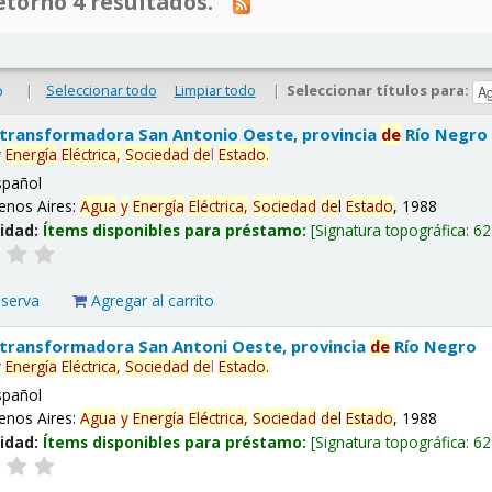
tornó 4 resultados.
|
Seleccionar todo
Limpiar todo
|
Seleccionar títulos para:
o
 transformadora San Antonio Oeste, provincia
de
Río Negro
y
Energía
Eléctrica,
Sociedad
de
l
Estado
.
spañol
enos Aires:
Agua
y
Energía
Eléctrica,
Sociedad
de
l
Estado
, 1988
lidad:
Ítems disponibles para préstamo:
Signatura topográfica:
62
eserva
Agregar al carrito
 transformadora San Antoni Oeste, provincia
de
Río Negro
y
Energía
Eléctrica,
Sociedad
de
l
Estado
.
spañol
enos Aires:
Agua
y
Energía
Eléctrica,
Sociedad
de
l
Estado
, 1988
lidad:
Ítems disponibles para préstamo:
Signatura topográfica:
62