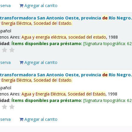
eserva
Agregar al carrito
 transformadora San Antonio Oeste, provincia
de
Río Negro
y
Energía
Eléctrica,
Sociedad
de
l
Estado
.
spañol
enos Aires:
Agua
y
energía
eléctrica,
sociedad
de
l
estado
, 1988
lidad:
Ítems disponibles para préstamo:
Signatura topográfica:
62
eserva
Agregar al carrito
 transformadora San Antonio Oeste, provincia
de
Río Negro
y
Energía
Eléctrica,
Sociedad
de
l
Estado
.
spañol
enos Aires:
Agua
y
Energía
Eléctrica,
Sociedad
de
l
Estado
, 1998
lidad:
Ítems disponibles para préstamo:
Signatura topográfica:
62
eserva
Agregar al carrito