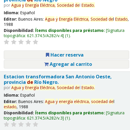
por
Agua
y
Energía
Eléctrica,
Sociedad
de
l
Estado
.
Idioma:
Español
Editor:
Buenos Aires:
Agua
y
Energía
Eléctrica,
Sociedad
de
l
Estado
,
1988
Disponibilidad:
Ítems disponibles para préstamo:
Signatura
topográfica:
621.374.5/A282/v.4
(1).
Hacer reserva
Agregar al carrito
Estacion transformadora San Antonio Oeste,
provincia
de
Río Negro.
por
Agua
y
Energía
Eléctrica,
Sociedad
de
l
Estado
.
Idioma:
Español
Editor:
Buenos Aires:
Agua
y
energía
eléctrica,
sociedad
de
l
estado
, 1988
Disponibilidad:
Ítems disponibles para préstamo:
Signatura
topográfica:
621.374.5/A282/v.3
(1).