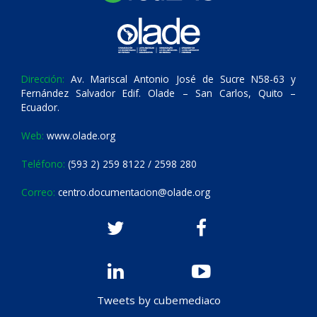
Dirección:
Av. Mariscal Antonio José de Sucre N58-63 y
Fernández Salvador Edif. Olade – San Carlos, Quito –
Ecuador.
Web:
www.olade.org
Teléfono:
(593 2) 259 8122 / 2598 280
Correo:
centro.documentacion@olade.org
Tweets by cubemediaco