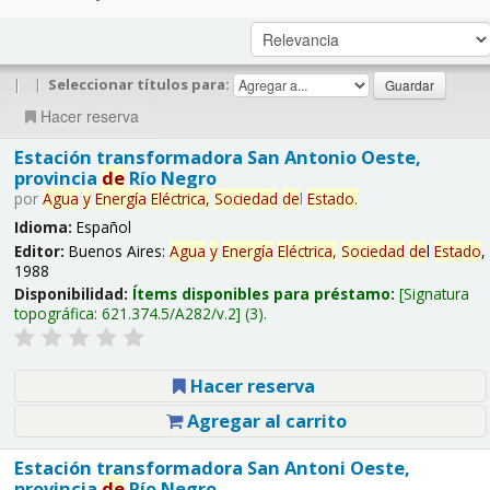
|
|
Seleccionar títulos para:
Hacer reserva
Estación transformadora San Antonio Oeste,
provincia
de
Río Negro
por
Agua
y
Energía
Eléctrica,
Sociedad
de
l
Estado
.
Idioma:
Español
Editor:
Buenos Aires:
Agua
y
Energía
Eléctrica,
Sociedad
de
l
Estado
,
1988
Disponibilidad:
Ítems disponibles para préstamo:
Signatura
topográfica:
621.374.5/A282/v.2
(3).
Hacer reserva
Agregar al carrito
Estación transformadora San Antoni Oeste,
provincia
de
Río Negro