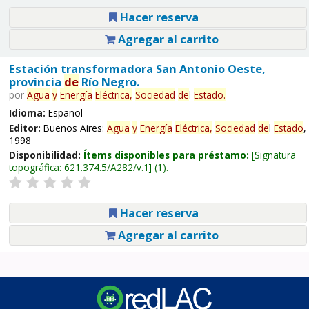
Hacer reserva
Agregar al carrito
Estación transformadora San Antonio Oeste,
provincia
de
Río Negro.
por
Agua
y
Energía
Eléctrica,
Sociedad
de
l
Estado
.
Idioma:
Español
Editor:
Buenos Aires:
Agua
y
Energía
Eléctrica,
Sociedad
de
l
Estado
,
1998
Disponibilidad:
Ítems disponibles para préstamo:
Signatura
topográfica:
621.374.5/A282/v.1
(1).
Hacer reserva
Agregar al carrito