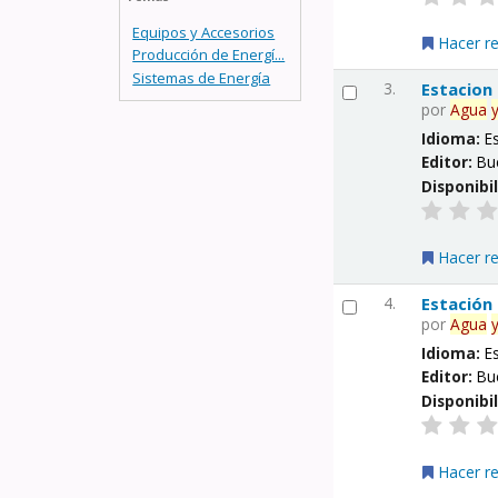
Equipos y Accesorios
Hacer r
Producción de Energí...
Sistemas de Energía
3.
Estacion
por
Agua
Idioma:
E
Editor:
Bu
Disponibi
Hacer r
4.
Estación
por
Agua
Idioma:
E
Editor:
Bu
Disponibi
Hacer r