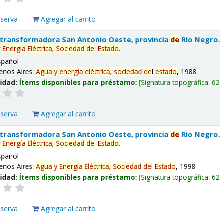
eserva
Agregar al carrito
 transformadora San Antonio Oeste, provincia
de
Río Negro
y
Energía
Eléctrica,
Sociedad
de
l
Estado
.
spañol
enos Aires:
Agua
y
energía
eléctrica,
sociedad
de
l
estado
, 1988
lidad:
Ítems disponibles para préstamo:
Signatura topográfica:
62
eserva
Agregar al carrito
 transformadora San Antonio Oeste, provincia
de
Río Negro
y
Energía
Eléctrica,
Sociedad
de
l
Estado
.
spañol
enos Aires:
Agua
y
Energía
Eléctrica,
Sociedad
de
l
Estado
, 1998
lidad:
Ítems disponibles para préstamo:
Signatura topográfica:
62
eserva
Agregar al carrito