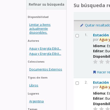
Refinar su búsqueda
Su búsqueda re
Disponibilidad
Limitar a ítems
Quitar resaltad
actualmente
disponibles.
1.
Estación
por
Agua
Autores
Idioma:
E
Agua y Energía Eléct...
Editor:
Bu
Agua y Energía Eléct...
Disponibi
Colecciones
Documentos Externos
Hacer r
Tipos de ítem
2.
Estación
Libros
por
Agua
Idioma:
E
Lugares
Editor:
Bu
Argentina
Disponibi
Temas