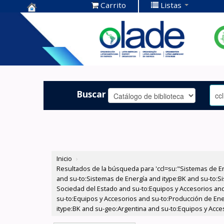
Carrito
Listas
Centro de
Documentación
OLADE -
Buscar
Inicio
›
Resultados de la búsqueda para 'ccl=su:"Sistemas de E
and su-to:Sistemas de Energía and itype:BK and su-to:Si
Sociedad del Estado and su-to:Equipos y Accesorios and
su-to:Equipos y Accesorios and su-to:Producción de Ene
itype:BK and su-geo:Argentina and su-to:Equipos y Acce