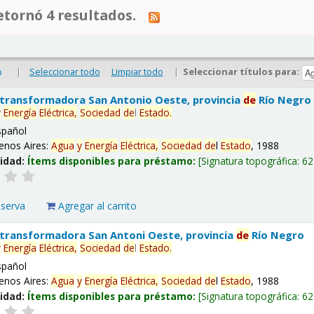
tornó 4 resultados.
|
Seleccionar todo
Limpiar todo
|
Seleccionar títulos para:
o
 transformadora San Antonio Oeste, provincia
de
Río Negro
y
Energía
Eléctrica,
Sociedad
de
l
Estado
.
spañol
enos Aires:
Agua
y
Energía
Eléctrica,
Sociedad
de
l
Estado
, 1988
lidad:
Ítems disponibles para préstamo:
Signatura topográfica:
62
eserva
Agregar al carrito
 transformadora San Antoni Oeste, provincia
de
Río Negro
y
Energía
Eléctrica,
Sociedad
de
l
Estado
.
spañol
enos Aires:
Agua
y
Energía
Eléctrica,
Sociedad
de
l
Estado
, 1988
lidad:
Ítems disponibles para préstamo:
Signatura topográfica:
62