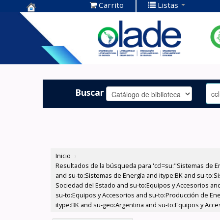
Carrito
Listas
Centro de
Documentación
OLADE -
Buscar
Inicio
›
Resultados de la búsqueda para 'ccl=su:"Sistemas de E
and su-to:Sistemas de Energía and itype:BK and su-to:Si
Sociedad del Estado and su-to:Equipos y Accesorios and
su-to:Equipos y Accesorios and su-to:Producción de Ene
itype:BK and su-geo:Argentina and su-to:Equipos y Acce