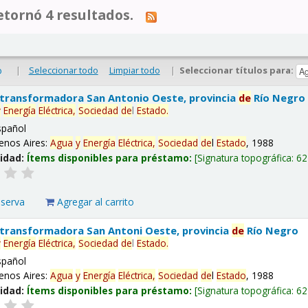
tornó 4 resultados.
|
Seleccionar todo
Limpiar todo
|
Seleccionar títulos para:
o
 transformadora San Antonio Oeste, provincia
de
Río Negro
y
Energía
Eléctrica,
Sociedad
de
l
Estado
.
spañol
enos Aires:
Agua
y
Energía
Eléctrica,
Sociedad
de
l
Estado
, 1988
lidad:
Ítems disponibles para préstamo:
Signatura topográfica:
62
eserva
Agregar al carrito
 transformadora San Antoni Oeste, provincia
de
Río Negro
y
Energía
Eléctrica,
Sociedad
de
l
Estado
.
spañol
enos Aires:
Agua
y
Energía
Eléctrica,
Sociedad
de
l
Estado
, 1988
lidad:
Ítems disponibles para préstamo:
Signatura topográfica:
62