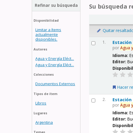
Refinar su búsqueda
Su búsqueda re
Disponibilidad
Limitar a ítems
Quitar resaltad
actualmente
disponibles.
1.
Estación
por
Agua
Autores
Idioma:
E
Agua y Energía Eléct...
Editor:
Bu
Agua y Energía Eléct...
Disponibi
Colecciones
Documentos Externos
Hacer r
Tipos de ítem
2.
Estación
Libros
por
Agua
Idioma:
E
Lugares
Editor:
Bu
Argentina
Disponibi
Temas