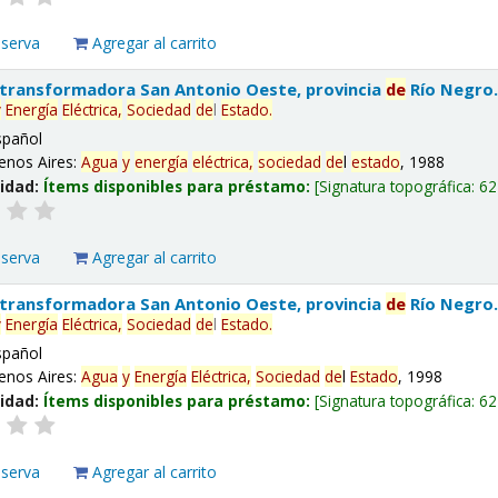
eserva
Agregar al carrito
 transformadora San Antonio Oeste, provincia
de
Río Negro
y
Energía
Eléctrica,
Sociedad
de
l
Estado
.
spañol
enos Aires:
Agua
y
energía
eléctrica,
sociedad
de
l
estado
, 1988
lidad:
Ítems disponibles para préstamo:
Signatura topográfica:
62
eserva
Agregar al carrito
 transformadora San Antonio Oeste, provincia
de
Río Negro
y
Energía
Eléctrica,
Sociedad
de
l
Estado
.
spañol
enos Aires:
Agua
y
Energía
Eléctrica,
Sociedad
de
l
Estado
, 1998
lidad:
Ítems disponibles para préstamo:
Signatura topográfica:
62
eserva
Agregar al carrito