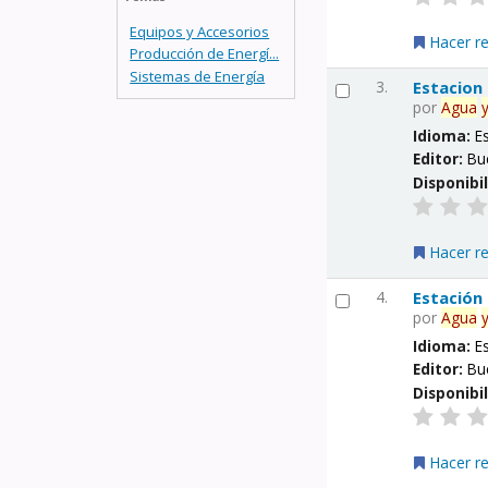
Equipos y Accesorios
Hacer r
Producción de Energí...
Sistemas de Energía
3.
Estacion
por
Agua
Idioma:
E
Editor:
Bu
Disponibi
Hacer r
4.
Estación
por
Agua
Idioma:
E
Editor:
Bu
Disponibi
Hacer r