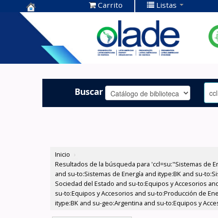
Carrito
Listas
Centro de
Documentación
OLADE -
Buscar
Inicio
›
Resultados de la búsqueda para 'ccl=su:"Sistemas de E
and su-to:Sistemas de Energía and itype:BK and su-to:Si
Sociedad del Estado and su-to:Equipos y Accesorios and
su-to:Equipos y Accesorios and su-to:Producción de Ene
itype:BK and su-geo:Argentina and su-to:Equipos y Acce