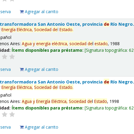
eserva
Agregar al carrito
 transformadora San Antonio Oeste, provincia
de
Río Negro
y
Energía
Eléctrica,
Sociedad
de
l
Estado
.
spañol
enos Aires:
Agua
y
energía
eléctrica,
sociedad
de
l
estado
, 1988
lidad:
Ítems disponibles para préstamo:
Signatura topográfica:
62
eserva
Agregar al carrito
 transformadora San Antonio Oeste, provincia
de
Río Negro
y
Energía
Eléctrica,
Sociedad
de
l
Estado
.
spañol
enos Aires:
Agua
y
Energía
Eléctrica,
Sociedad
de
l
Estado
, 1998
lidad:
Ítems disponibles para préstamo:
Signatura topográfica:
62
eserva
Agregar al carrito