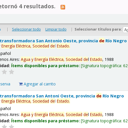
tornó 4 resultados.
|
Seleccionar todo
Limpiar todo
|
Seleccionar títulos para:
o
 transformadora San Antonio Oeste, provincia
de
Río Negro
y
Energía
Eléctrica,
Sociedad
de
l
Estado
.
spañol
enos Aires:
Agua
y
Energía
Eléctrica,
Sociedad
de
l
Estado
, 1988
lidad:
Ítems disponibles para préstamo:
Signatura topográfica:
62
eserva
Agregar al carrito
 transformadora San Antoni Oeste, provincia
de
Río Negro
y
Energía
Eléctrica,
Sociedad
de
l
Estado
.
spañol
enos Aires:
Agua
y
Energía
Eléctrica,
Sociedad
de
l
Estado
, 1988
lidad:
Ítems disponibles para préstamo:
Signatura topográfica:
62