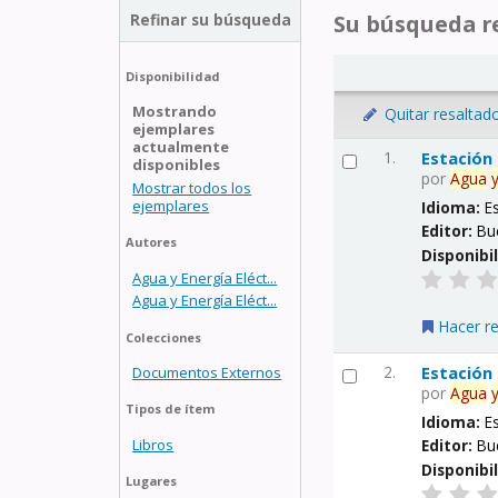
Refinar su búsqueda
Su búsqueda re
Disponibilidad
Mostrando
Quitar resaltad
ejemplares
actualmente
1.
Estación
disponibles
por
Agua
Mostrar todos los
ejemplares
Idioma:
E
Editor:
Bu
Autores
Disponibi
Agua y Energía Eléct...
Agua y Energía Eléct...
Hacer r
Colecciones
2.
Estación
Documentos Externos
por
Agua
Tipos de ítem
Idioma:
E
Libros
Editor:
Bu
Disponibi
Lugares