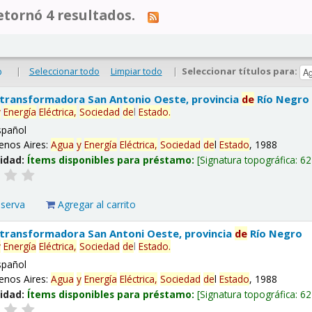
tornó 4 resultados.
|
Seleccionar todo
Limpiar todo
|
Seleccionar títulos para:
o
 transformadora San Antonio Oeste, provincia
de
Río Negro
y
Energía
Eléctrica,
Sociedad
de
l
Estado
.
spañol
enos Aires:
Agua
y
Energía
Eléctrica,
Sociedad
de
l
Estado
, 1988
lidad:
Ítems disponibles para préstamo:
Signatura topográfica:
62
eserva
Agregar al carrito
 transformadora San Antoni Oeste, provincia
de
Río Negro
y
Energía
Eléctrica,
Sociedad
de
l
Estado
.
spañol
enos Aires:
Agua
y
Energía
Eléctrica,
Sociedad
de
l
Estado
, 1988
lidad:
Ítems disponibles para préstamo:
Signatura topográfica:
62