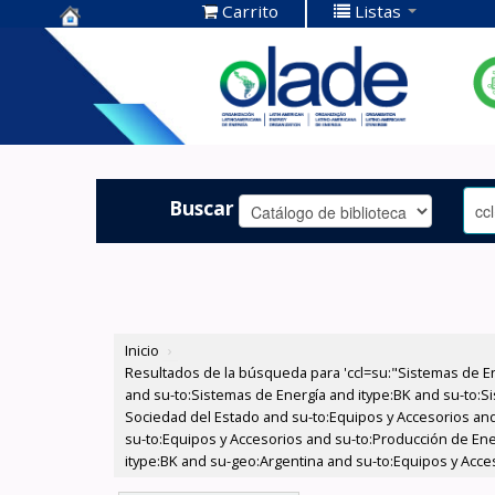
Carrito
Listas
Centro de
Documentación
OLADE -
Buscar
Inicio
›
Resultados de la búsqueda para 'ccl=su:"Sistemas de E
and su-to:Sistemas de Energía and itype:BK and su-to:Si
Sociedad del Estado and su-to:Equipos y Accesorios and
su-to:Equipos y Accesorios and su-to:Producción de Ene
itype:BK and su-geo:Argentina and su-to:Equipos y Acce