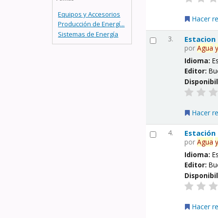
Equipos y Accesorios
Hacer r
Producción de Energí...
Sistemas de Energía
3.
Estacion
por
Agua
Idioma:
E
Editor:
Bu
Disponibi
Hacer r
4.
Estación
por
Agua
Idioma:
E
Editor:
Bu
Disponibi
Hacer r