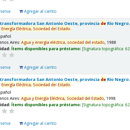
eserva
Agregar al carrito
 transformadora San Antonio Oeste, provincia
de
Río Negro
y
Energía
Eléctrica,
Sociedad
de
l
Estado
.
spañol
enos Aires:
Agua
y
energía
eléctrica,
sociedad
de
l
estado
, 1988
lidad:
Ítems disponibles para préstamo:
Signatura topográfica:
62
eserva
Agregar al carrito
 transformadora San Antonio Oeste, provincia
de
Río Negro
y
Energía
Eléctrica,
Sociedad
de
l
Estado
.
spañol
enos Aires:
Agua
y
Energía
Eléctrica,
Sociedad
de
l
Estado
, 1998
lidad:
Ítems disponibles para préstamo:
Signatura topográfica:
62
eserva
Agregar al carrito