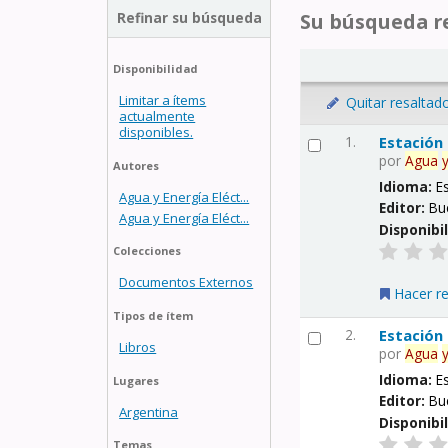
Refinar su búsqueda
Su búsqueda re
Disponibilidad
Limitar a ítems
Quitar resaltad
actualmente
disponibles.
1.
Estación
por
Agua
Autores
Idioma:
E
Agua y Energía Eléct...
Editor:
Bu
Agua y Energía Eléct...
Disponibi
Colecciones
Documentos Externos
Hacer r
Tipos de ítem
2.
Estación
Libros
por
Agua
Idioma:
E
Lugares
Editor:
Bu
Argentina
Disponibi
Temas