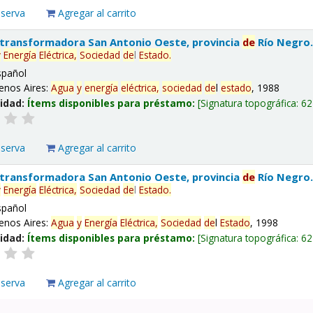
eserva
Agregar al carrito
 transformadora San Antonio Oeste, provincia
de
Río Negro
y
Energía
Eléctrica,
Sociedad
de
l
Estado
.
spañol
enos Aires:
Agua
y
energía
eléctrica,
sociedad
de
l
estado
, 1988
lidad:
Ítems disponibles para préstamo:
Signatura topográfica:
62
eserva
Agregar al carrito
 transformadora San Antonio Oeste, provincia
de
Río Negro
y
Energía
Eléctrica,
Sociedad
de
l
Estado
.
spañol
enos Aires:
Agua
y
Energía
Eléctrica,
Sociedad
de
l
Estado
, 1998
lidad:
Ítems disponibles para préstamo:
Signatura topográfica:
62
eserva
Agregar al carrito