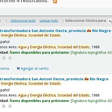
tornó 4 resultados.
|
Seleccionar todo
Limpiar todo
|
Seleccionar títulos para:
o
 transformadora San Antonio Oeste, provincia
de
Río Negro
y
Energía
Eléctrica,
Sociedad
de
l
Estado
.
spañol
enos Aires:
Agua
y
Energía
Eléctrica,
Sociedad
de
l
Estado
, 1988
lidad:
Ítems disponibles para préstamo:
Signatura topográfica:
62
eserva
Agregar al carrito
 transformadora San Antoni Oeste, provincia
de
Río Negro
y
Energía
Eléctrica,
Sociedad
de
l
Estado
.
spañol
enos Aires:
Agua
y
Energía
Eléctrica,
Sociedad
de
l
Estado
, 1988
lidad:
Ítems disponibles para préstamo:
Signatura topográfica:
62