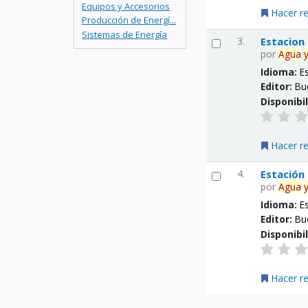
Equipos y Accesorios
Hacer r
Producción de Energí...
Sistemas de Energía
3.
Estacion
por
Agua
Idioma:
E
Editor:
Bu
Disponibi
Hacer r
4.
Estación
por
Agua
Idioma:
E
Editor:
Bu
Disponibi
Hacer r