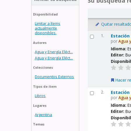
Su búsqueda re
Disponibilidad
Limitar a ítems
Quitar resaltad
actualmente
disponibles.
1.
Estación
por
Agua
Autores
Idioma:
E
Agua y Energía Eléct...
Editor:
Bu
Agua y Energía Eléct...
Disponibi
Colecciones
Documentos Externos
Hacer r
Tipos de ítem
2.
Estación
Libros
por
Agua
Idioma:
E
Lugares
Editor:
Bu
Argentina
Disponibi
Temas