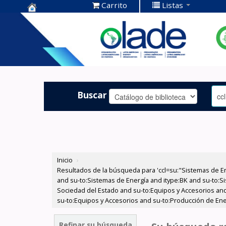
Carrito
Listas
Centro de
Documentación
OLADE -
Buscar
Inicio
›
Resultados de la búsqueda para 'ccl=su:"Sistemas de E
and su-to:Sistemas de Energía and itype:BK and su-to:Si
Sociedad del Estado and su-to:Equipos y Accesorios and
su-to:Equipos y Accesorios and su-to:Producción de Ene
Refinar su búsqueda