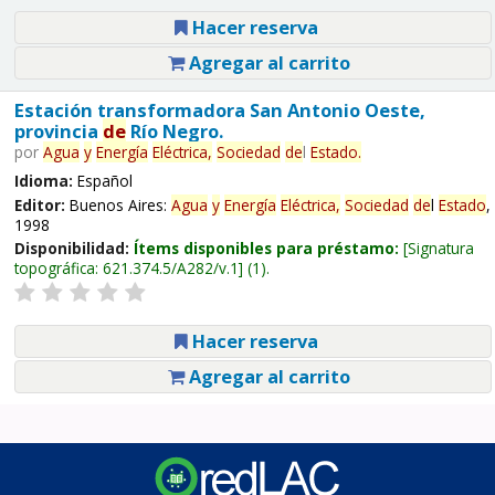
Hacer reserva
Agregar al carrito
Estación transformadora San Antonio Oeste,
provincia
de
Río Negro.
por
Agua
y
Energía
Eléctrica,
Sociedad
de
l
Estado
.
Idioma:
Español
Editor:
Buenos Aires:
Agua
y
Energía
Eléctrica,
Sociedad
de
l
Estado
,
1998
Disponibilidad:
Ítems disponibles para préstamo:
Signatura
topográfica:
621.374.5/A282/v.1
(1).
Hacer reserva
Agregar al carrito