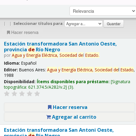
|
|
Seleccionar títulos para:
Hacer reserva
Estación transformadora San Antonio Oeste,
provincia
de
Río Negro
por
Agua
y
Energía
Eléctrica,
Sociedad
de
l
Estado
.
Idioma:
Español
Editor:
Buenos Aires:
Agua
y
Energía
Eléctrica,
Sociedad
de
l
Estado
,
1988
Disponibilidad:
Ítems disponibles para préstamo:
Signatura
topográfica:
621.374.5/A282/v.2
(3).
Hacer reserva
Agregar al carrito
Estación transformadora San Antoni Oeste,
provincia
de
Río Negro