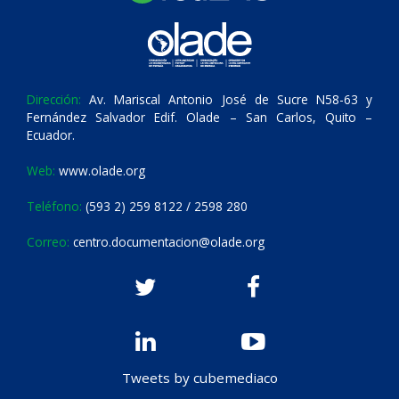
Dirección:
Av. Mariscal Antonio José de Sucre N58-63 y
Fernández Salvador Edif. Olade – San Carlos, Quito –
Ecuador.
Web:
www.olade.org
Teléfono:
(593 2) 259 8122 / 2598 280
Correo:
centro.documentacion@olade.org
Tweets by cubemediaco