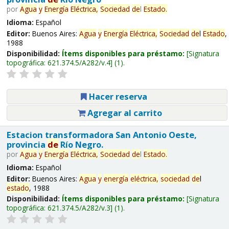
por
Agua
y
Energía
Eléctrica,
Sociedad
de
l
Estado
.
Idioma:
Español
Editor:
Buenos Aires:
Agua
y
Energía
Eléctrica,
Sociedad
de
l
Estado
,
1988
Disponibilidad:
Ítems disponibles para préstamo:
Signatura
topográfica:
621.374.5/A282/v.4
(1).
Hacer reserva
Agregar al carrito
Estacion transformadora San Antonio Oeste,
provincia
de
Río Negro.
por
Agua
y
Energía
Eléctrica,
Sociedad
de
l
Estado
.
Idioma:
Español
Editor:
Buenos Aires:
Agua
y
energía
eléctrica,
sociedad
de
l
estado
, 1988
Disponibilidad:
Ítems disponibles para préstamo:
Signatura
topográfica:
621.374.5/A282/v.3
(1).