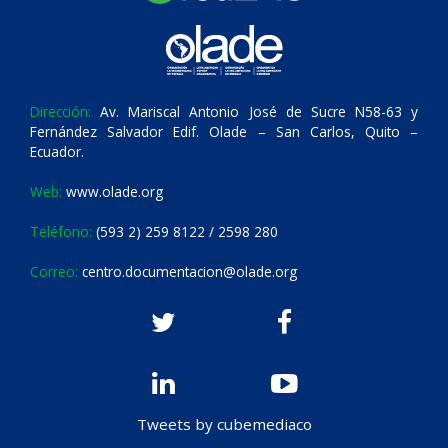
Dirección:
Av. Mariscal Antonio José de Sucre N58-63 y
Fernández Salvador Edif. Olade – San Carlos, Quito –
Ecuador.
Web:
www.olade.org
Teléfono:
(593 2) 259 8122 / 2598 280
Correo:
centro.documentacion@olade.org
Tweets by cubemediaco