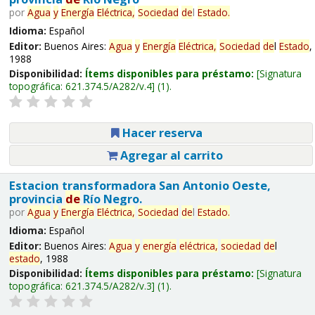
por
Agua
y
Energía
Eléctrica,
Sociedad
de
l
Estado
.
Idioma:
Español
Editor:
Buenos Aires:
Agua
y
Energía
Eléctrica,
Sociedad
de
l
Estado
,
1988
Disponibilidad:
Ítems disponibles para préstamo:
Signatura
topográfica:
621.374.5/A282/v.4
(1).
Hacer reserva
Agregar al carrito
Estacion transformadora San Antonio Oeste,
provincia
de
Río Negro.
por
Agua
y
Energía
Eléctrica,
Sociedad
de
l
Estado
.
Idioma:
Español
Editor:
Buenos Aires:
Agua
y
energía
eléctrica,
sociedad
de
l
estado
, 1988
Disponibilidad:
Ítems disponibles para préstamo:
Signatura
topográfica:
621.374.5/A282/v.3
(1).