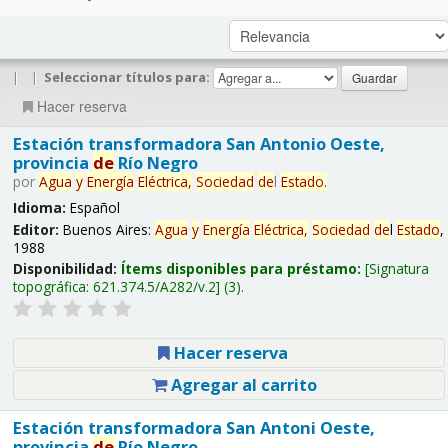
|
|
Seleccionar títulos para:
Hacer reserva
Estación transformadora San Antonio Oeste,
provincia
de
Río Negro
por
Agua
y
Energía
Eléctrica,
Sociedad
de
l
Estado
.
Idioma:
Español
Editor:
Buenos Aires:
Agua
y
Energía
Eléctrica,
Sociedad
de
l
Estado
,
1988
Disponibilidad:
Ítems disponibles para préstamo:
Signatura
topográfica:
621.374.5/A282/v.2
(3).
Hacer reserva
Agregar al carrito
Estación transformadora San Antoni Oeste,
provincia
de
Río Negro