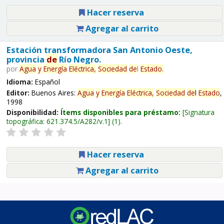
Hacer reserva
Agregar al carrito
Estación transformadora San Antonio Oeste,
provincia
de
Río Negro.
por
Agua
y
Energía
Eléctrica,
Sociedad
de
l
Estado
.
Idioma:
Español
Editor:
Buenos Aires:
Agua
y
Energía
Eléctrica,
Sociedad
de
l
Estado
,
1998
Disponibilidad:
Ítems disponibles para préstamo:
Signatura
topográfica:
621.374.5/A282/v.1
(1).
Hacer reserva
Agregar al carrito