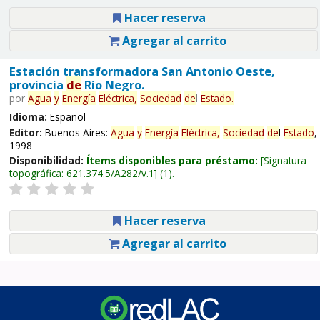
Hacer reserva
Agregar al carrito
Estación transformadora San Antonio Oeste,
provincia
de
Río Negro.
por
Agua
y
Energía
Eléctrica,
Sociedad
de
l
Estado
.
Idioma:
Español
Editor:
Buenos Aires:
Agua
y
Energía
Eléctrica,
Sociedad
de
l
Estado
,
1998
Disponibilidad:
Ítems disponibles para préstamo:
Signatura
topográfica:
621.374.5/A282/v.1
(1).
Hacer reserva
Agregar al carrito