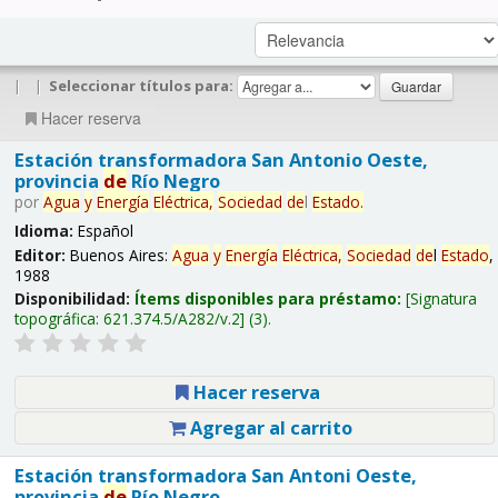
|
|
Seleccionar títulos para:
Hacer reserva
Estación transformadora San Antonio Oeste,
provincia
de
Río Negro
por
Agua
y
Energía
Eléctrica,
Sociedad
de
l
Estado
.
Idioma:
Español
Editor:
Buenos Aires:
Agua
y
Energía
Eléctrica,
Sociedad
de
l
Estado
,
1988
Disponibilidad:
Ítems disponibles para préstamo:
Signatura
topográfica:
621.374.5/A282/v.2
(3).
Hacer reserva
Agregar al carrito
Estación transformadora San Antoni Oeste,
provincia
de
Río Negro