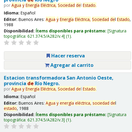
por
Agua
y
Energía
Eléctrica,
Sociedad
de
l
Estado
.
Idioma:
Español
Editor:
Buenos Aires:
Agua
y
Energía
Eléctrica,
Sociedad
de
l
Estado
,
1988
Disponibilidad:
Ítems disponibles para préstamo:
Signatura
topográfica:
621.374.5/A282/v.4
(1).
Hacer reserva
Agregar al carrito
Estacion transformadora San Antonio Oeste,
provincia
de
Río Negro.
por
Agua
y
Energía
Eléctrica,
Sociedad
de
l
Estado
.
Idioma:
Español
Editor:
Buenos Aires:
Agua
y
energía
eléctrica,
sociedad
de
l
estado
, 1988
Disponibilidad:
Ítems disponibles para préstamo:
Signatura
topográfica:
621.374.5/A282/v.3
(1).