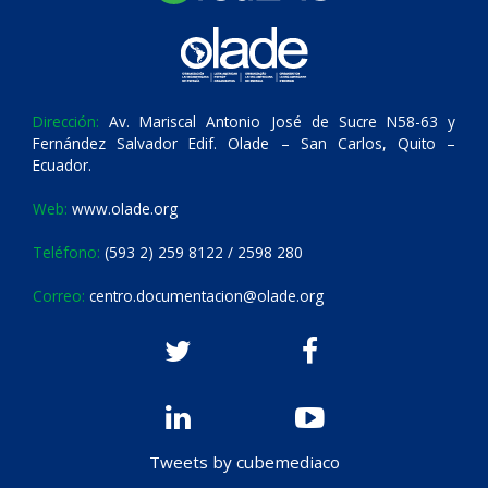
Dirección:
Av. Mariscal Antonio José de Sucre N58-63 y
Fernández Salvador Edif. Olade – San Carlos, Quito –
Ecuador.
Web:
www.olade.org
Teléfono:
(593 2) 259 8122 / 2598 280
Correo:
centro.documentacion@olade.org
Tweets by cubemediaco