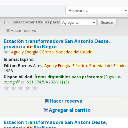
|
|
Seleccionar títulos para:
Hacer reserva
Estación transformadora San Antonio Oeste,
provincia
de
Río Negro
por
Agua
y
Energía
Eléctrica,
Sociedad
de
l
Estado
.
Idioma:
Español
Editor:
Buenos Aires:
Agua
y
Energía
Eléctrica,
Sociedad
de
l
Estado
,
1988
Disponibilidad:
Ítems disponibles para préstamo:
Signatura
topográfica:
621.374.5/A282/v.2
(3).
Hacer reserva
Agregar al carrito
Estación transformadora San Antoni Oeste,
provincia
de
Río Negro