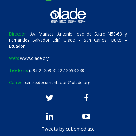
Dirección:
Av. Mariscal Antonio José de Sucre N58-63 y
Fernández Salvador Edif. Olade – San Carlos, Quito –
Ecuador.
Web:
www.olade.org
Teléfono:
(593 2) 259 8122 / 2598 280
Correo:
centro.documentacion@olade.org
Tweets by cubemediaco