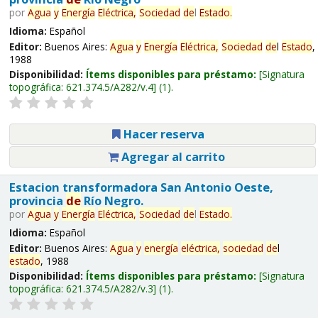
por
Agua
y
Energía
Eléctrica,
Sociedad
de
l
Estado
.
Idioma:
Español
Editor:
Buenos Aires:
Agua
y
Energía
Eléctrica,
Sociedad
de
l
Estado
,
1988
Disponibilidad:
Ítems disponibles para préstamo:
Signatura
topográfica:
621.374.5/A282/v.4
(1).
Hacer reserva
Agregar al carrito
Estacion transformadora San Antonio Oeste,
provincia
de
Río Negro.
por
Agua
y
Energía
Eléctrica,
Sociedad
de
l
Estado
.
Idioma:
Español
Editor:
Buenos Aires:
Agua
y
energía
eléctrica,
sociedad
de
l
estado
, 1988
Disponibilidad:
Ítems disponibles para préstamo:
Signatura
topográfica:
621.374.5/A282/v.3
(1).