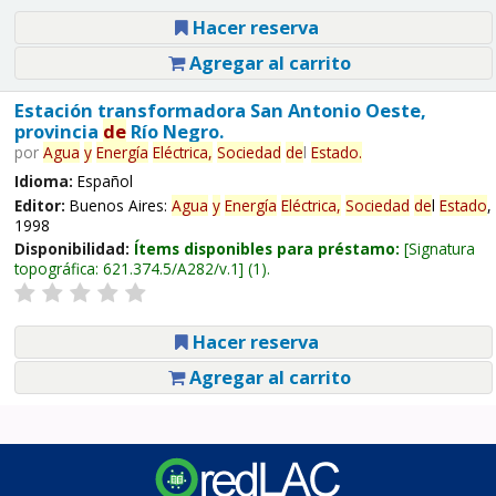
Hacer reserva
Agregar al carrito
Estación transformadora San Antonio Oeste,
provincia
de
Río Negro.
por
Agua
y
Energía
Eléctrica,
Sociedad
de
l
Estado
.
Idioma:
Español
Editor:
Buenos Aires:
Agua
y
Energía
Eléctrica,
Sociedad
de
l
Estado
,
1998
Disponibilidad:
Ítems disponibles para préstamo:
Signatura
topográfica:
621.374.5/A282/v.1
(1).
Hacer reserva
Agregar al carrito