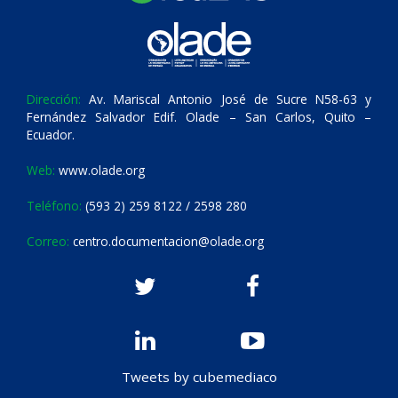
Dirección:
Av. Mariscal Antonio José de Sucre N58-63 y
Fernández Salvador Edif. Olade – San Carlos, Quito –
Ecuador.
Web:
www.olade.org
Teléfono:
(593 2) 259 8122 / 2598 280
Correo:
centro.documentacion@olade.org
Tweets by cubemediaco