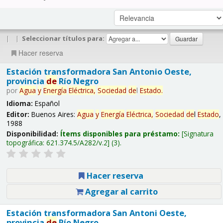
|
|
Seleccionar títulos para:
Hacer reserva
Estación transformadora San Antonio Oeste,
provincia
de
Río Negro
por
Agua
y
Energía
Eléctrica,
Sociedad
de
l
Estado
.
Idioma:
Español
Editor:
Buenos Aires:
Agua
y
Energía
Eléctrica,
Sociedad
de
l
Estado
,
1988
Disponibilidad:
Ítems disponibles para préstamo:
Signatura
topográfica:
621.374.5/A282/v.2
(3).
Hacer reserva
Agregar al carrito
Estación transformadora San Antoni Oeste,
provincia
de
Río Negro