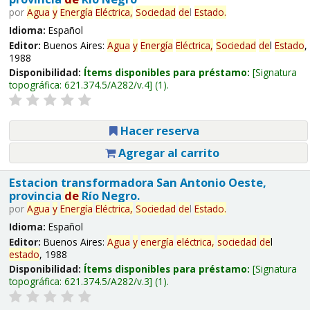
por
Agua
y
Energía
Eléctrica,
Sociedad
de
l
Estado
.
Idioma:
Español
Editor:
Buenos Aires:
Agua
y
Energía
Eléctrica,
Sociedad
de
l
Estado
,
1988
Disponibilidad:
Ítems disponibles para préstamo:
Signatura
topográfica:
621.374.5/A282/v.4
(1).
Hacer reserva
Agregar al carrito
Estacion transformadora San Antonio Oeste,
provincia
de
Río Negro.
por
Agua
y
Energía
Eléctrica,
Sociedad
de
l
Estado
.
Idioma:
Español
Editor:
Buenos Aires:
Agua
y
energía
eléctrica,
sociedad
de
l
estado
, 1988
Disponibilidad:
Ítems disponibles para préstamo:
Signatura
topográfica:
621.374.5/A282/v.3
(1).