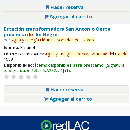
Hacer reserva
Agregar al carrito
Estación transformadora San Antonio Oeste,
provincia
de
Río Negro.
por
Agua
y
Energía
Eléctrica,
Sociedad
de
l
Estado
.
Idioma:
Español
Editor:
Buenos Aires:
Agua
y
Energía
Eléctrica,
Sociedad
de
l
Estado
,
1998
Disponibilidad:
Ítems disponibles para préstamo:
Signatura
topográfica:
621.374.5/A282/v.1
(1).
Hacer reserva
Agregar al carrito