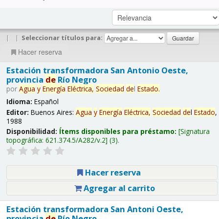
|
|
Seleccionar títulos para:
Hacer reserva
Estación transformadora San Antonio Oeste,
provincia
de
Río Negro
por
Agua
y
Energía
Eléctrica,
Sociedad
de
l
Estado
.
Idioma:
Español
Editor:
Buenos Aires:
Agua
y
Energía
Eléctrica,
Sociedad
de
l
Estado
,
1988
Disponibilidad:
Ítems disponibles para préstamo:
Signatura
topográfica:
621.374.5/A282/v.2
(3).
Hacer reserva
Agregar al carrito
Estación transformadora San Antoni Oeste,
provincia
de
Río Negro