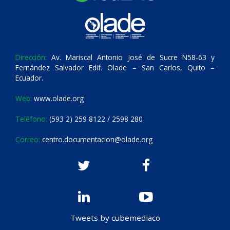
Dirección:
Av. Mariscal Antonio José de Sucre N58-63 y
Fernández Salvador Edif. Olade – San Carlos, Quito –
Ecuador.
Web:
www.olade.org
Teléfono:
(593 2) 259 8122 / 2598 280
Correo:
centro.documentacion@olade.org
Tweets by cubemediaco