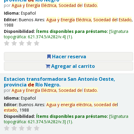
por
Agua
y
Energía
Eléctrica,
Sociedad
de
l
Estado
.
Idioma:
Español
Editor:
Buenos Aires:
Agua
y
Energía
Eléctrica,
Sociedad
de
l
Estado
,
1988
Disponibilidad:
Ítems disponibles para préstamo:
Signatura
topográfica:
621.374.5/A282/v.4
(1).
Hacer reserva
Agregar al carrito
Estacion transformadora San Antonio Oeste,
provincia
de
Río Negro.
por
Agua
y
Energía
Eléctrica,
Sociedad
de
l
Estado
.
Idioma:
Español
Editor:
Buenos Aires:
Agua
y
energía
eléctrica,
sociedad
de
l
estado
, 1988
Disponibilidad:
Ítems disponibles para préstamo:
Signatura
topográfica:
621.374.5/A282/v.3
(1).