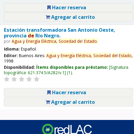
Hacer reserva
Agregar al carrito
Estación transformadora San Antonio Oeste,
provincia
de
Río Negro.
por
Agua
y
Energía
Eléctrica,
Sociedad
de
l
Estado
.
Idioma:
Español
Editor:
Buenos Aires:
Agua
y
Energía
Eléctrica,
Sociedad
de
l
Estado
,
1998
Disponibilidad:
Ítems disponibles para préstamo:
Signatura
topográfica:
621.374.5/A282/v.1
(1).
Hacer reserva
Agregar al carrito