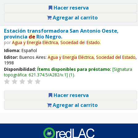
Hacer reserva
Agregar al carrito
Estación transformadora San Antonio Oeste,
provincia
de
Río Negro.
por
Agua
y
Energía
Eléctrica,
Sociedad
de
l
Estado
.
Idioma:
Español
Editor:
Buenos Aires:
Agua
y
Energía
Eléctrica,
Sociedad
de
l
Estado
,
1998
Disponibilidad:
Ítems disponibles para préstamo:
Signatura
topográfica:
621.374.5/A282/v.1
(1).
Hacer reserva
Agregar al carrito