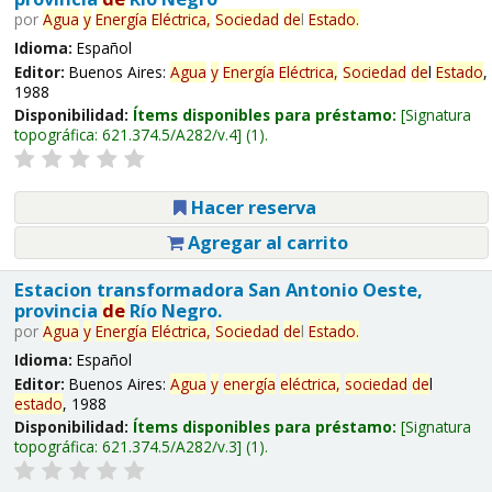
por
Agua
y
Energía
Eléctrica,
Sociedad
de
l
Estado
.
Idioma:
Español
Editor:
Buenos Aires:
Agua
y
Energía
Eléctrica,
Sociedad
de
l
Estado
,
1988
Disponibilidad:
Ítems disponibles para préstamo:
Signatura
topográfica:
621.374.5/A282/v.4
(1).
Hacer reserva
Agregar al carrito
Estacion transformadora San Antonio Oeste,
provincia
de
Río Negro.
por
Agua
y
Energía
Eléctrica,
Sociedad
de
l
Estado
.
Idioma:
Español
Editor:
Buenos Aires:
Agua
y
energía
eléctrica,
sociedad
de
l
estado
, 1988
Disponibilidad:
Ítems disponibles para préstamo:
Signatura
topográfica:
621.374.5/A282/v.3
(1).