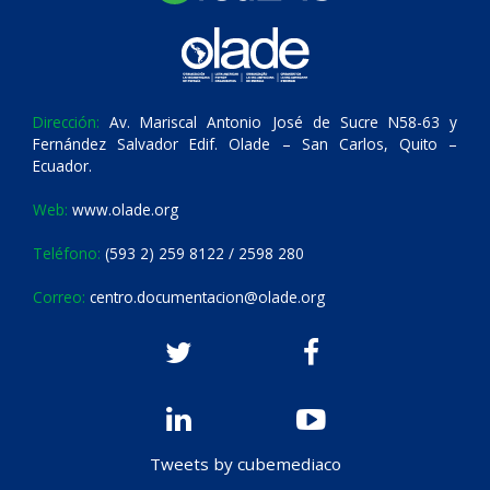
Dirección:
Av. Mariscal Antonio José de Sucre N58-63 y
Fernández Salvador Edif. Olade – San Carlos, Quito –
Ecuador.
Web:
www.olade.org
Teléfono:
(593 2) 259 8122 / 2598 280
Correo:
centro.documentacion@olade.org
Tweets by cubemediaco