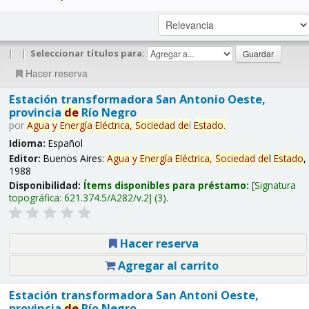
|
|
Seleccionar títulos para:
Hacer reserva
Estación transformadora San Antonio Oeste,
provincia
de
Río Negro
por
Agua
y
Energía
Eléctrica,
Sociedad
de
l
Estado
.
Idioma:
Español
Editor:
Buenos Aires:
Agua
y
Energía
Eléctrica,
Sociedad
de
l
Estado
,
1988
Disponibilidad:
Ítems disponibles para préstamo:
Signatura
topográfica:
621.374.5/A282/v.2
(3).
Hacer reserva
Agregar al carrito
Estación transformadora San Antoni Oeste,
provincia
de
Río Negro