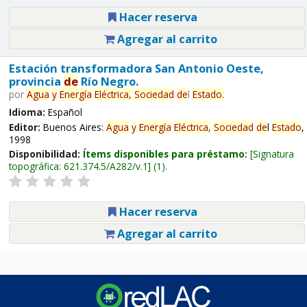
Hacer reserva
Agregar al carrito
Estación transformadora San Antonio Oeste,
provincia
de
Río Negro.
por
Agua
y
Energía
Eléctrica,
Sociedad
de
l
Estado
.
Idioma:
Español
Editor:
Buenos Aires:
Agua
y
Energía
Eléctrica,
Sociedad
de
l
Estado
,
1998
Disponibilidad:
Ítems disponibles para préstamo:
Signatura
topográfica:
621.374.5/A282/v.1
(1).
Hacer reserva
Agregar al carrito