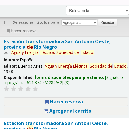
|
|
Seleccionar títulos para:
Hacer reserva
Estación transformadora San Antonio Oeste,
provincia
de
Río Negro
por
Agua
y
Energía
Eléctrica,
Sociedad
de
l
Estado
.
Idioma:
Español
Editor:
Buenos Aires:
Agua
y
Energía
Eléctrica,
Sociedad
de
l
Estado
,
1988
Disponibilidad:
Ítems disponibles para préstamo:
Signatura
topográfica:
621.374.5/A282/v.2
(3).
Hacer reserva
Agregar al carrito
Estación transformadora San Antoni Oeste,
provincia
de
Río Negro