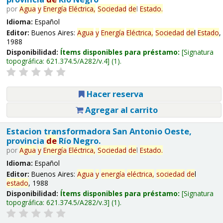
por
Agua
y
Energía
Eléctrica,
Sociedad
de
l
Estado
.
Idioma:
Español
Editor:
Buenos Aires:
Agua
y
Energía
Eléctrica,
Sociedad
de
l
Estado
,
1988
Disponibilidad:
Ítems disponibles para préstamo:
Signatura
topográfica:
621.374.5/A282/v.4
(1).
Hacer reserva
Agregar al carrito
Estacion transformadora San Antonio Oeste,
provincia
de
Río Negro.
por
Agua
y
Energía
Eléctrica,
Sociedad
de
l
Estado
.
Idioma:
Español
Editor:
Buenos Aires:
Agua
y
energía
eléctrica,
sociedad
de
l
estado
, 1988
Disponibilidad:
Ítems disponibles para préstamo:
Signatura
topográfica:
621.374.5/A282/v.3
(1).