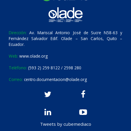
Dirección:
Av. Mariscal Antonio José de Sucre N58-63 y
Fernández Salvador Edif. Olade – San Carlos, Quito –
Ecuador.
Web:
www.olade.org
Teléfono:
(593 2) 259 8122 / 2598 280
Correo:
centro.documentacion@olade.org
Tweets by cubemediaco