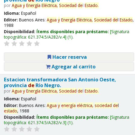
por
Agua
y
Energía
Eléctrica,
Sociedad
de
l
Estado
.
Idioma:
Español
Editor:
Buenos Aires:
Agua
y
Energía
Eléctrica,
Sociedad
de
l
Estado
,
1988
Disponibilidad:
Ítems disponibles para préstamo:
Signatura
topográfica:
621.374.5/A282/v.4
(1).
Hacer reserva
Agregar al carrito
Estacion transformadora San Antonio Oeste,
provincia
de
Río Negro.
por
Agua
y
Energía
Eléctrica,
Sociedad
de
l
Estado
.
Idioma:
Español
Editor:
Buenos Aires:
Agua
y
energía
eléctrica,
sociedad
de
l
estado
, 1988
Disponibilidad:
Ítems disponibles para préstamo:
Signatura
topográfica:
621.374.5/A282/v.3
(1).