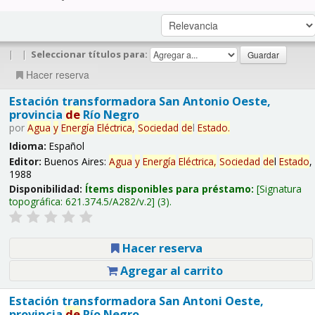
|
|
Seleccionar títulos para:
Hacer reserva
Estación transformadora San Antonio Oeste,
provincia
de
Río Negro
por
Agua
y
Energía
Eléctrica,
Sociedad
de
l
Estado
.
Idioma:
Español
Editor:
Buenos Aires:
Agua
y
Energía
Eléctrica,
Sociedad
de
l
Estado
,
1988
Disponibilidad:
Ítems disponibles para préstamo:
Signatura
topográfica:
621.374.5/A282/v.2
(3).
Hacer reserva
Agregar al carrito
Estación transformadora San Antoni Oeste,
provincia
de
Río Negro