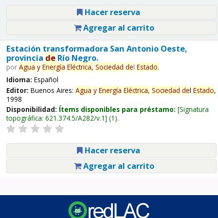
Hacer reserva
Agregar al carrito
Estación transformadora San Antonio Oeste,
provincia
de
Río Negro.
por
Agua
y
Energía
Eléctrica,
Sociedad
de
l
Estado
.
Idioma:
Español
Editor:
Buenos Aires:
Agua
y
Energía
Eléctrica,
Sociedad
de
l
Estado
,
1998
Disponibilidad:
Ítems disponibles para préstamo:
Signatura
topográfica:
621.374.5/A282/v.1
(1).
Hacer reserva
Agregar al carrito