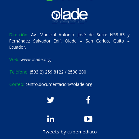
Dirección:
Av. Mariscal Antonio José de Sucre N58-63 y
Fernández Salvador Edif. Olade – San Carlos, Quito –
Ecuador.
Web:
www.olade.org
Teléfono:
(593 2) 259 8122 / 2598 280
Correo:
centro.documentacion@olade.org
Tweets by cubemediaco