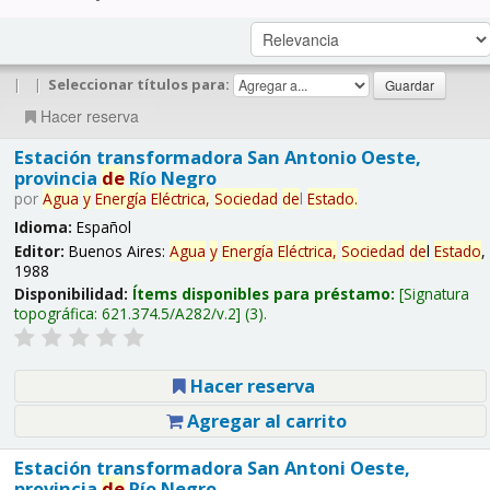
|
|
Seleccionar títulos para:
Hacer reserva
Estación transformadora San Antonio Oeste,
provincia
de
Río Negro
por
Agua
y
Energía
Eléctrica,
Sociedad
de
l
Estado
.
Idioma:
Español
Editor:
Buenos Aires:
Agua
y
Energía
Eléctrica,
Sociedad
de
l
Estado
,
1988
Disponibilidad:
Ítems disponibles para préstamo:
Signatura
topográfica:
621.374.5/A282/v.2
(3).
Hacer reserva
Agregar al carrito
Estación transformadora San Antoni Oeste,
provincia
de
Río Negro