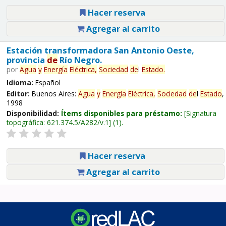
Hacer reserva
Agregar al carrito
Estación transformadora San Antonio Oeste,
provincia
de
Río Negro.
por
Agua
y
Energía
Eléctrica,
Sociedad
de
l
Estado
.
Idioma:
Español
Editor:
Buenos Aires:
Agua
y
Energía
Eléctrica,
Sociedad
de
l
Estado
,
1998
Disponibilidad:
Ítems disponibles para préstamo:
Signatura
topográfica:
621.374.5/A282/v.1
(1).
Hacer reserva
Agregar al carrito