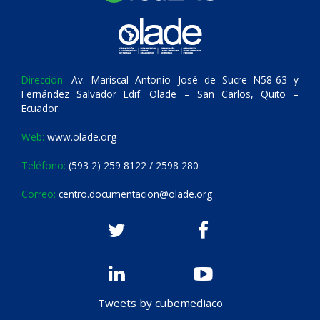
Dirección:
Av. Mariscal Antonio José de Sucre N58-63 y
Fernández Salvador Edif. Olade – San Carlos, Quito –
Ecuador.
Web:
www.olade.org
Teléfono:
(593 2) 259 8122 / 2598 280
Correo:
centro.documentacion@olade.org
Tweets by cubemediaco