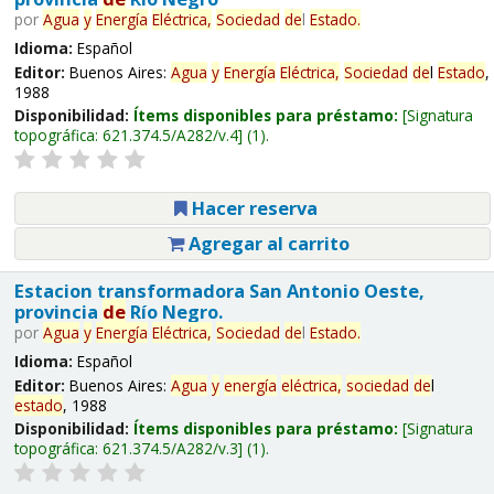
por
Agua
y
Energía
Eléctrica,
Sociedad
de
l
Estado
.
Idioma:
Español
Editor:
Buenos Aires:
Agua
y
Energía
Eléctrica,
Sociedad
de
l
Estado
,
1988
Disponibilidad:
Ítems disponibles para préstamo:
Signatura
topográfica:
621.374.5/A282/v.4
(1).
Hacer reserva
Agregar al carrito
Estacion transformadora San Antonio Oeste,
provincia
de
Río Negro.
por
Agua
y
Energía
Eléctrica,
Sociedad
de
l
Estado
.
Idioma:
Español
Editor:
Buenos Aires:
Agua
y
energía
eléctrica,
sociedad
de
l
estado
, 1988
Disponibilidad:
Ítems disponibles para préstamo:
Signatura
topográfica:
621.374.5/A282/v.3
(1).