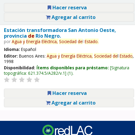
Hacer reserva
Agregar al carrito
Estación transformadora San Antonio Oeste,
provincia
de
Río Negro.
por
Agua
y
Energía
Eléctrica,
Sociedad
de
l
Estado
.
Idioma:
Español
Editor:
Buenos Aires:
Agua
y
Energía
Eléctrica,
Sociedad
de
l
Estado
,
1998
Disponibilidad:
Ítems disponibles para préstamo:
Signatura
topográfica:
621.374.5/A282/v.1
(1).
Hacer reserva
Agregar al carrito