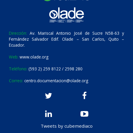
Dirección:
Av. Mariscal Antonio José de Sucre N58-63 y
Fernández Salvador Edif. Olade – San Carlos, Quito –
Ecuador.
Web:
www.olade.org
Teléfono:
(593 2) 259 8122 / 2598 280
Correo:
centro.documentacion@olade.org
Tweets by cubemediaco