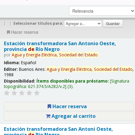
|
|
Seleccionar títulos para:
Hacer reserva
Estación transformadora San Antonio Oeste,
provincia
de
Río Negro
por
Agua
y
Energía
Eléctrica,
Sociedad
de
l
Estado
.
Idioma:
Español
Editor:
Buenos Aires:
Agua
y
Energía
Eléctrica,
Sociedad
de
l
Estado
,
1988
Disponibilidad:
Ítems disponibles para préstamo:
Signatura
topográfica:
621.374.5/A282/v.2
(3).
Hacer reserva
Agregar al carrito
Estación transformadora San Antoni Oeste,
provincia
de
Río Negro