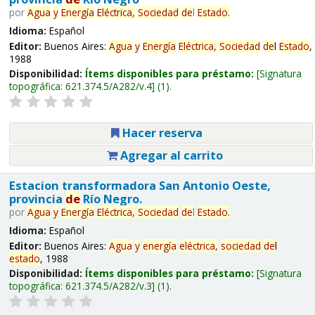
por
Agua
y
Energía
Eléctrica,
Sociedad
de
l
Estado
.
Idioma:
Español
Editor:
Buenos Aires:
Agua
y
Energía
Eléctrica,
Sociedad
de
l
Estado
,
1988
Disponibilidad:
Ítems disponibles para préstamo:
Signatura
topográfica:
621.374.5/A282/v.4
(1).
Hacer reserva
Agregar al carrito
Estacion transformadora San Antonio Oeste,
provincia
de
Río Negro.
por
Agua
y
Energía
Eléctrica,
Sociedad
de
l
Estado
.
Idioma:
Español
Editor:
Buenos Aires:
Agua
y
energía
eléctrica,
sociedad
de
l
estado
, 1988
Disponibilidad:
Ítems disponibles para préstamo:
Signatura
topográfica:
621.374.5/A282/v.3
(1).