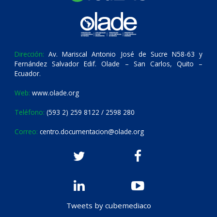
Dirección:
Av. Mariscal Antonio José de Sucre N58-63 y
Fernández Salvador Edif. Olade – San Carlos, Quito –
Ecuador.
Web:
www.olade.org
Teléfono:
(593 2) 259 8122 / 2598 280
Correo:
centro.documentacion@olade.org
Tweets by cubemediaco