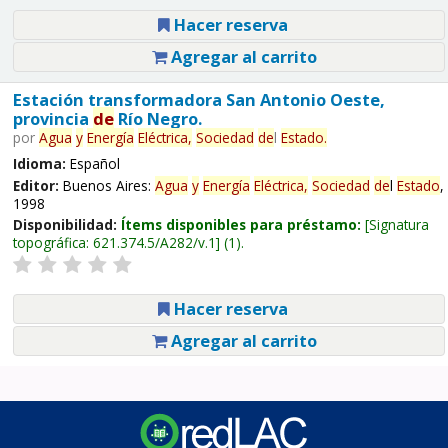
Hacer reserva
Agregar al carrito
Estación transformadora San Antonio Oeste,
provincia
de
Río Negro.
por
Agua
y
Energía
Eléctrica,
Sociedad
de
l
Estado
.
Idioma:
Español
Editor:
Buenos Aires:
Agua
y
Energía
Eléctrica,
Sociedad
de
l
Estado
,
1998
Disponibilidad:
Ítems disponibles para préstamo:
Signatura
topográfica:
621.374.5/A282/v.1
(1).
Hacer reserva
Agregar al carrito