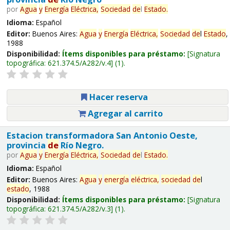
por
Agua
y
Energía
Eléctrica,
Sociedad
de
l
Estado
.
Idioma:
Español
Editor:
Buenos Aires:
Agua
y
Energía
Eléctrica,
Sociedad
de
l
Estado
,
1988
Disponibilidad:
Ítems disponibles para préstamo:
Signatura
topográfica:
621.374.5/A282/v.4
(1).
Hacer reserva
Agregar al carrito
Estacion transformadora San Antonio Oeste,
provincia
de
Río Negro.
por
Agua
y
Energía
Eléctrica,
Sociedad
de
l
Estado
.
Idioma:
Español
Editor:
Buenos Aires:
Agua
y
energía
eléctrica,
sociedad
de
l
estado
, 1988
Disponibilidad:
Ítems disponibles para préstamo:
Signatura
topográfica:
621.374.5/A282/v.3
(1).