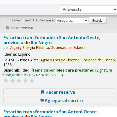
|
|
Seleccionar títulos para:
Hacer reserva
Estación transformadora San Antonio Oeste,
provincia
de
Río Negro
por
Agua
y
Energía
Eléctrica,
Sociedad
de
l
Estado
.
Idioma:
Español
Editor:
Buenos Aires:
Agua
y
Energía
Eléctrica,
Sociedad
de
l
Estado
,
1988
Disponibilidad:
Ítems disponibles para préstamo:
Signatura
topográfica:
621.374.5/A282/v.2
(3).
Hacer reserva
Agregar al carrito
Estación transformadora San Antoni Oeste,
provincia
de
Río Negro