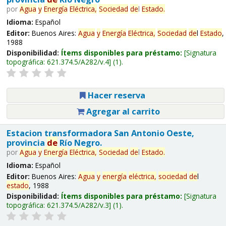
por
Agua
y
Energía
Eléctrica,
Sociedad
de
l
Estado
.
Idioma:
Español
Editor:
Buenos Aires:
Agua
y
Energía
Eléctrica,
Sociedad
de
l
Estado
,
1988
Disponibilidad:
Ítems disponibles para préstamo:
Signatura
topográfica:
621.374.5/A282/v.4
(1).
Hacer reserva
Agregar al carrito
Estacion transformadora San Antonio Oeste,
provincia
de
Río Negro.
por
Agua
y
Energía
Eléctrica,
Sociedad
de
l
Estado
.
Idioma:
Español
Editor:
Buenos Aires:
Agua
y
energía
eléctrica,
sociedad
de
l
estado
, 1988
Disponibilidad:
Ítems disponibles para préstamo:
Signatura
topográfica:
621.374.5/A282/v.3
(1).