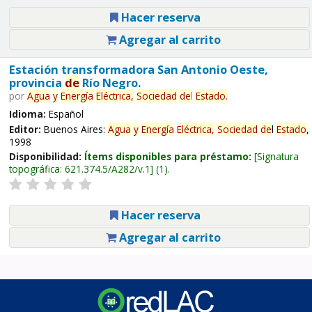
Hacer reserva
Agregar al carrito
Estación transformadora San Antonio Oeste,
provincia
de
Río Negro.
por
Agua
y
Energía
Eléctrica,
Sociedad
de
l
Estado
.
Idioma:
Español
Editor:
Buenos Aires:
Agua
y
Energía
Eléctrica,
Sociedad
de
l
Estado
,
1998
Disponibilidad:
Ítems disponibles para préstamo:
Signatura
topográfica:
621.374.5/A282/v.1
(1).
Hacer reserva
Agregar al carrito