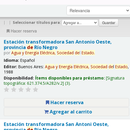
|
|
Seleccionar títulos para:
Hacer reserva
Estación transformadora San Antonio Oeste,
provincia
de
Río Negro
por
Agua
y
Energía
Eléctrica,
Sociedad
de
l
Estado
.
Idioma:
Español
Editor:
Buenos Aires:
Agua
y
Energía
Eléctrica,
Sociedad
de
l
Estado
,
1988
Disponibilidad:
Ítems disponibles para préstamo:
Signatura
topográfica:
621.374.5/A282/v.2
(3).
Hacer reserva
Agregar al carrito
Estación transformadora San Antoni Oeste,
provincia
de
Río Negro