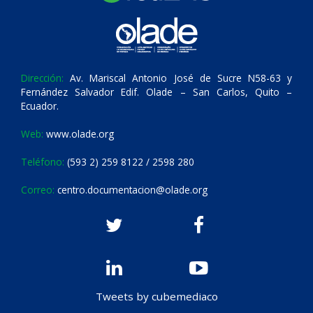
Dirección:
Av. Mariscal Antonio José de Sucre N58-63 y
Fernández Salvador Edif. Olade – San Carlos, Quito –
Ecuador.
Web:
www.olade.org
Teléfono:
(593 2) 259 8122 / 2598 280
Correo:
centro.documentacion@olade.org
Tweets by cubemediaco