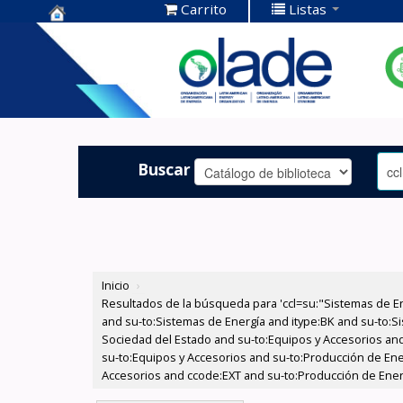
Carrito
Listas
Centro de
Documentación
OLADE -
Buscar
Inicio
›
Resultados de la búsqueda para 'ccl=su:"Sistemas de E
and su-to:Sistemas de Energía and itype:BK and su-to:Si
Sociedad del Estado and su-to:Equipos y Accesorios and
su-to:Equipos y Accesorios and su-to:Producción de Ener
Accesorios and ccode:EXT and su-to:Producción de Ener