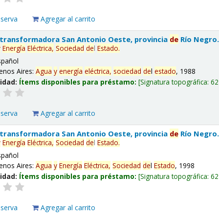
eserva
Agregar al carrito
 transformadora San Antonio Oeste, provincia
de
Río Negro
y
Energía
Eléctrica,
Sociedad
de
l
Estado
.
spañol
enos Aires:
Agua
y
energía
eléctrica,
sociedad
de
l
estado
, 1988
lidad:
Ítems disponibles para préstamo:
Signatura topográfica:
62
eserva
Agregar al carrito
 transformadora San Antonio Oeste, provincia
de
Río Negro
y
Energía
Eléctrica,
Sociedad
de
l
Estado
.
spañol
enos Aires:
Agua
y
Energía
Eléctrica,
Sociedad
de
l
Estado
, 1998
lidad:
Ítems disponibles para préstamo:
Signatura topográfica:
62
eserva
Agregar al carrito