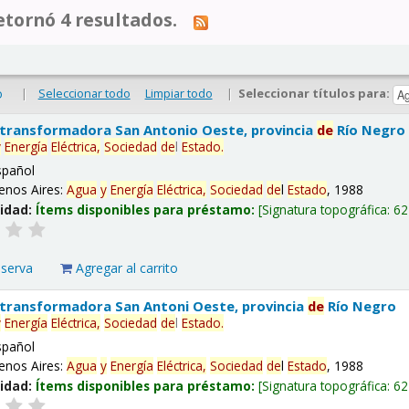
tornó 4 resultados.
|
Seleccionar todo
Limpiar todo
|
Seleccionar títulos para:
o
 transformadora San Antonio Oeste, provincia
de
Río Negro
y
Energía
Eléctrica,
Sociedad
de
l
Estado
.
spañol
enos Aires:
Agua
y
Energía
Eléctrica,
Sociedad
de
l
Estado
, 1988
lidad:
Ítems disponibles para préstamo:
Signatura topográfica:
62
eserva
Agregar al carrito
 transformadora San Antoni Oeste, provincia
de
Río Negro
y
Energía
Eléctrica,
Sociedad
de
l
Estado
.
spañol
enos Aires:
Agua
y
Energía
Eléctrica,
Sociedad
de
l
Estado
, 1988
lidad:
Ítems disponibles para préstamo:
Signatura topográfica:
62