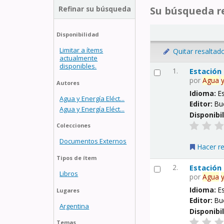
Refinar su búsqueda
Su búsqueda re
Disponibilidad
Limitar a ítems
Quitar resaltad
actualmente
disponibles.
1.
Estación
por
Agua
Autores
Idioma:
E
Agua y Energía Eléct...
Editor:
Bu
Agua y Energía Eléct...
Disponibi
Colecciones
Documentos Externos
Hacer r
Tipos de ítem
2.
Estación
Libros
por
Agua
Idioma:
E
Lugares
Editor:
Bu
Argentina
Disponibi
Temas