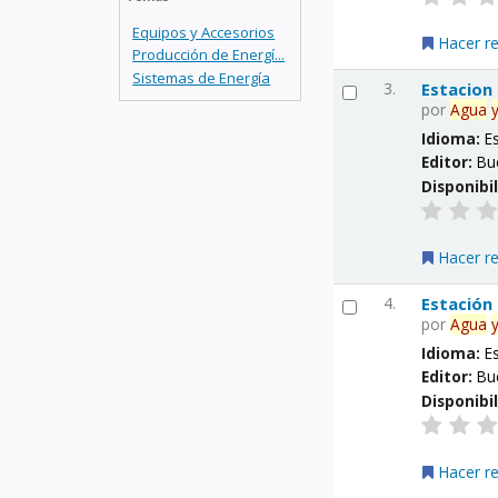
Equipos y Accesorios
Hacer r
Producción de Energí...
Sistemas de Energía
3.
Estacion
por
Agua
Idioma:
E
Editor:
Bu
Disponibi
Hacer r
4.
Estación
por
Agua
Idioma:
E
Editor:
Bu
Disponibi
Hacer r