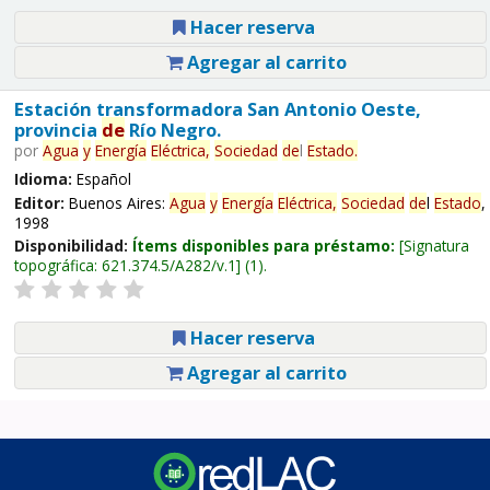
Hacer reserva
Agregar al carrito
Estación transformadora San Antonio Oeste,
provincia
de
Río Negro.
por
Agua
y
Energía
Eléctrica,
Sociedad
de
l
Estado
.
Idioma:
Español
Editor:
Buenos Aires:
Agua
y
Energía
Eléctrica,
Sociedad
de
l
Estado
,
1998
Disponibilidad:
Ítems disponibles para préstamo:
Signatura
topográfica:
621.374.5/A282/v.1
(1).
Hacer reserva
Agregar al carrito