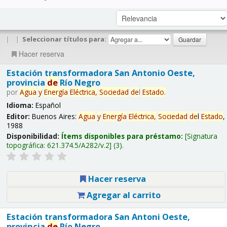
|
|
Seleccionar títulos para:
Hacer reserva
Estación transformadora San Antonio Oeste,
provincia
de
Río Negro
por
Agua
y
Energía
Eléctrica,
Sociedad
de
l
Estado
.
Idioma:
Español
Editor:
Buenos Aires:
Agua
y
Energía
Eléctrica,
Sociedad
de
l
Estado
,
1988
Disponibilidad:
Ítems disponibles para préstamo:
Signatura
topográfica:
621.374.5/A282/v.2
(3).
Hacer reserva
Agregar al carrito
Estación transformadora San Antoni Oeste,
provincia
de
Río Negro