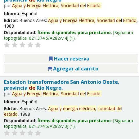
por
Agua
y
Energía
Eléctrica,
Sociedad
de
l
Estado
.
Idioma:
Español
Editor:
Buenos Aires:
Agua
y
Energía
Eléctrica,
Sociedad
de
l
Estado
,
1988
Disponibilidad:
Ítems disponibles para préstamo:
Signatura
topográfica:
621.374.5/A282/v.4
(1).
Hacer reserva
Agregar al carrito
Estacion transformadora San Antonio Oeste,
provincia
de
Río Negro.
por
Agua
y
Energía
Eléctrica,
Sociedad
de
l
Estado
.
Idioma:
Español
Editor:
Buenos Aires:
Agua
y
energía
eléctrica,
sociedad
de
l
estado
, 1988
Disponibilidad:
Ítems disponibles para préstamo:
Signatura
topográfica:
621.374.5/A282/v.3
(1).