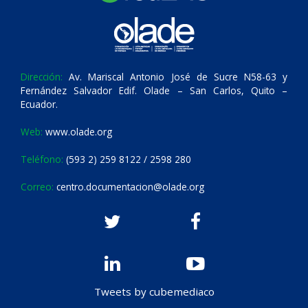
Dirección:
Av. Mariscal Antonio José de Sucre N58-63 y
Fernández Salvador Edif. Olade – San Carlos, Quito –
Ecuador.
Web:
www.olade.org
Teléfono:
(593 2) 259 8122 / 2598 280
Correo:
centro.documentacion@olade.org
Tweets by cubemediaco