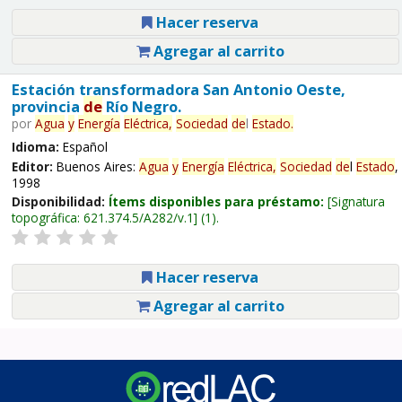
Hacer reserva
Agregar al carrito
Estación transformadora San Antonio Oeste,
provincia
de
Río Negro.
por
Agua
y
Energía
Eléctrica,
Sociedad
de
l
Estado
.
Idioma:
Español
Editor:
Buenos Aires:
Agua
y
Energía
Eléctrica,
Sociedad
de
l
Estado
,
1998
Disponibilidad:
Ítems disponibles para préstamo:
Signatura
topográfica:
621.374.5/A282/v.1
(1).
Hacer reserva
Agregar al carrito