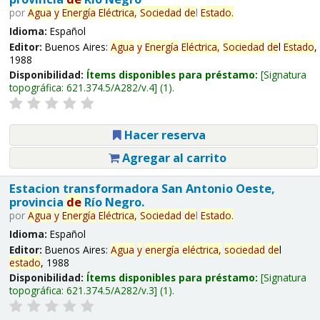
por
Agua
y
Energía
Eléctrica,
Sociedad
de
l
Estado
.
Idioma:
Español
Editor:
Buenos Aires:
Agua
y
Energía
Eléctrica,
Sociedad
de
l
Estado
,
1988
Disponibilidad:
Ítems disponibles para préstamo:
Signatura
topográfica:
621.374.5/A282/v.4
(1).
Hacer reserva
Agregar al carrito
Estacion transformadora San Antonio Oeste,
provincia
de
Río Negro.
por
Agua
y
Energía
Eléctrica,
Sociedad
de
l
Estado
.
Idioma:
Español
Editor:
Buenos Aires:
Agua
y
energía
eléctrica,
sociedad
de
l
estado
, 1988
Disponibilidad:
Ítems disponibles para préstamo:
Signatura
topográfica:
621.374.5/A282/v.3
(1).