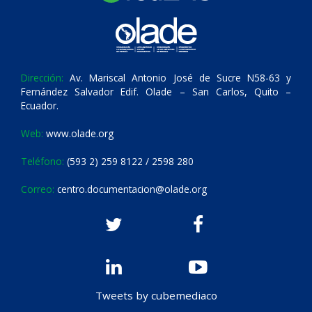
Dirección:
Av. Mariscal Antonio José de Sucre N58-63 y
Fernández Salvador Edif. Olade – San Carlos, Quito –
Ecuador.
Web:
www.olade.org
Teléfono:
(593 2) 259 8122 / 2598 280
Correo:
centro.documentacion@olade.org
Tweets by cubemediaco