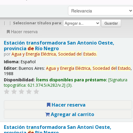
|
|
Seleccionar títulos para:
Hacer reserva
Estación transformadora San Antonio Oeste,
provincia
de
Río Negro
por
Agua
y
Energía
Eléctrica,
Sociedad
de
l
Estado
.
Idioma:
Español
Editor:
Buenos Aires:
Agua
y
Energía
Eléctrica,
Sociedad
de
l
Estado
,
1988
Disponibilidad:
Ítems disponibles para préstamo:
Signatura
topográfica:
621.374.5/A282/v.2
(3).
Hacer reserva
Agregar al carrito
Estación transformadora San Antoni Oeste,
provincia
de
Río Negro