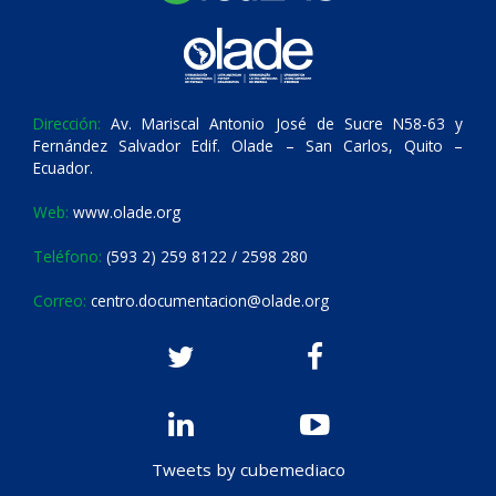
Dirección:
Av. Mariscal Antonio José de Sucre N58-63 y
Fernández Salvador Edif. Olade – San Carlos, Quito –
Ecuador.
Web:
www.olade.org
Teléfono:
(593 2) 259 8122 / 2598 280
Correo:
centro.documentacion@olade.org
Tweets by cubemediaco