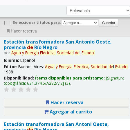
|
|
Seleccionar títulos para:
Hacer reserva
Estación transformadora San Antonio Oeste,
provincia
de
Río Negro
por
Agua
y
Energía
Eléctrica,
Sociedad
de
l
Estado
.
Idioma:
Español
Editor:
Buenos Aires:
Agua
y
Energía
Eléctrica,
Sociedad
de
l
Estado
,
1988
Disponibilidad:
Ítems disponibles para préstamo:
Signatura
topográfica:
621.374.5/A282/v.2
(3).
Hacer reserva
Agregar al carrito
Estación transformadora San Antoni Oeste,
provincia
de
Río Negro