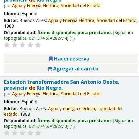
por
Agua
y
Energía
Eléctrica,
Sociedad
de
l
Estado
.
Idioma:
Español
Editor:
Buenos Aires:
Agua
y
Energía
Eléctrica,
Sociedad
de
l
Estado
,
1988
Disponibilidad:
Ítems disponibles para préstamo:
Signatura
topográfica:
621.374.5/A282/v.4
(1).
Hacer reserva
Agregar al carrito
Estacion transformadora San Antonio Oeste,
provincia
de
Río Negro.
por
Agua
y
Energía
Eléctrica,
Sociedad
de
l
Estado
.
Idioma:
Español
Editor:
Buenos Aires:
Agua
y
energía
eléctrica,
sociedad
de
l
estado
, 1988
Disponibilidad:
Ítems disponibles para préstamo:
Signatura
topográfica:
621.374.5/A282/v.3
(1).