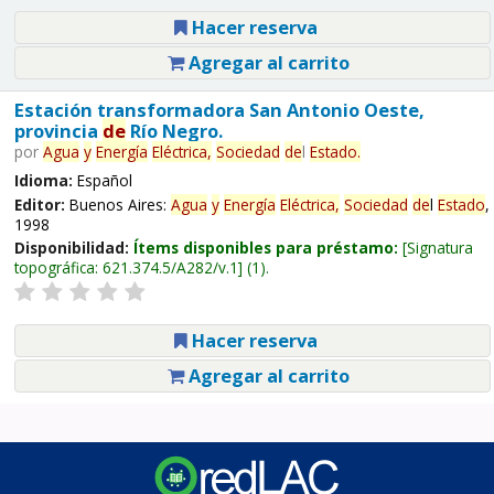
Hacer reserva
Agregar al carrito
Estación transformadora San Antonio Oeste,
provincia
de
Río Negro.
por
Agua
y
Energía
Eléctrica,
Sociedad
de
l
Estado
.
Idioma:
Español
Editor:
Buenos Aires:
Agua
y
Energía
Eléctrica,
Sociedad
de
l
Estado
,
1998
Disponibilidad:
Ítems disponibles para préstamo:
Signatura
topográfica:
621.374.5/A282/v.1
(1).
Hacer reserva
Agregar al carrito