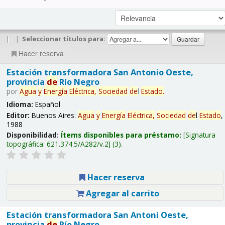
|
|
Seleccionar títulos para:
Hacer reserva
Estación transformadora San Antonio Oeste,
provincia
de
Río Negro
por
Agua
y
Energía
Eléctrica,
Sociedad
de
l
Estado
.
Idioma:
Español
Editor:
Buenos Aires:
Agua
y
Energía
Eléctrica,
Sociedad
de
l
Estado
,
1988
Disponibilidad:
Ítems disponibles para préstamo:
Signatura
topográfica:
621.374.5/A282/v.2
(3).
Hacer reserva
Agregar al carrito
Estación transformadora San Antoni Oeste,
provincia
de
Río Negro