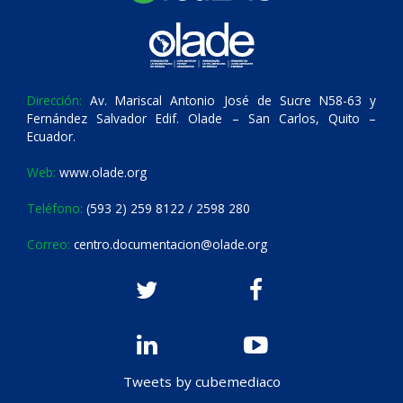
Dirección:
Av. Mariscal Antonio José de Sucre N58-63 y
Fernández Salvador Edif. Olade – San Carlos, Quito –
Ecuador.
Web:
www.olade.org
Teléfono:
(593 2) 259 8122 / 2598 280
Correo:
centro.documentacion@olade.org
Tweets by cubemediaco