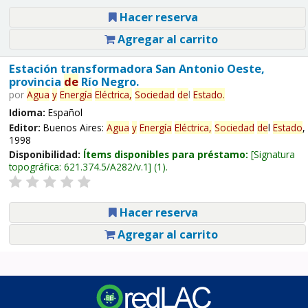
Hacer reserva
Agregar al carrito
Estación transformadora San Antonio Oeste,
provincia
de
Río Negro.
por
Agua
y
Energía
Eléctrica,
Sociedad
de
l
Estado
.
Idioma:
Español
Editor:
Buenos Aires:
Agua
y
Energía
Eléctrica,
Sociedad
de
l
Estado
,
1998
Disponibilidad:
Ítems disponibles para préstamo:
Signatura
topográfica:
621.374.5/A282/v.1
(1).
Hacer reserva
Agregar al carrito