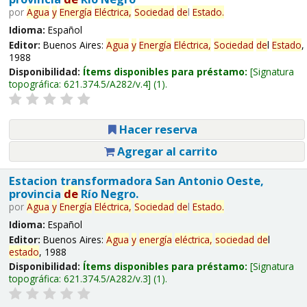
por
Agua
y
Energía
Eléctrica,
Sociedad
de
l
Estado
.
Idioma:
Español
Editor:
Buenos Aires:
Agua
y
Energía
Eléctrica,
Sociedad
de
l
Estado
,
1988
Disponibilidad:
Ítems disponibles para préstamo:
Signatura
topográfica:
621.374.5/A282/v.4
(1).
Hacer reserva
Agregar al carrito
Estacion transformadora San Antonio Oeste,
provincia
de
Río Negro.
por
Agua
y
Energía
Eléctrica,
Sociedad
de
l
Estado
.
Idioma:
Español
Editor:
Buenos Aires:
Agua
y
energía
eléctrica,
sociedad
de
l
estado
, 1988
Disponibilidad:
Ítems disponibles para préstamo:
Signatura
topográfica:
621.374.5/A282/v.3
(1).