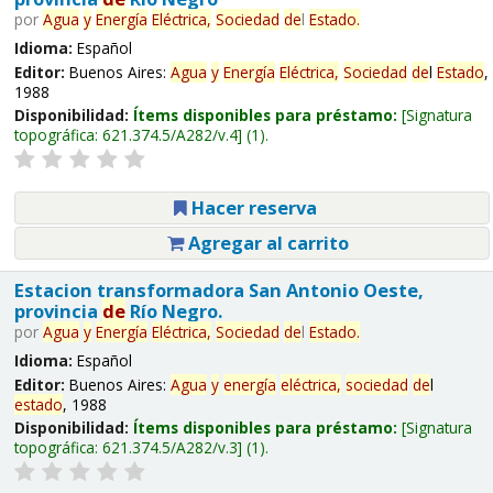
por
Agua
y
Energía
Eléctrica,
Sociedad
de
l
Estado
.
Idioma:
Español
Editor:
Buenos Aires:
Agua
y
Energía
Eléctrica,
Sociedad
de
l
Estado
,
1988
Disponibilidad:
Ítems disponibles para préstamo:
Signatura
topográfica:
621.374.5/A282/v.4
(1).
Hacer reserva
Agregar al carrito
Estacion transformadora San Antonio Oeste,
provincia
de
Río Negro.
por
Agua
y
Energía
Eléctrica,
Sociedad
de
l
Estado
.
Idioma:
Español
Editor:
Buenos Aires:
Agua
y
energía
eléctrica,
sociedad
de
l
estado
, 1988
Disponibilidad:
Ítems disponibles para préstamo:
Signatura
topográfica:
621.374.5/A282/v.3
(1).