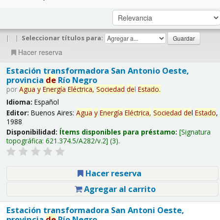
|
|
Seleccionar títulos para:
Hacer reserva
Estación transformadora San Antonio Oeste,
provincia
de
Río Negro
por
Agua
y
Energía
Eléctrica,
Sociedad
de
l
Estado
.
Idioma:
Español
Editor:
Buenos Aires:
Agua
y
Energía
Eléctrica,
Sociedad
de
l
Estado
,
1988
Disponibilidad:
Ítems disponibles para préstamo:
Signatura
topográfica:
621.374.5/A282/v.2
(3).
Hacer reserva
Agregar al carrito
Estación transformadora San Antoni Oeste,
provincia
de
Río Negro