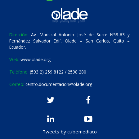
Dirección:
Av. Mariscal Antonio José de Sucre N58-63 y
Fernández Salvador Edif. Olade – San Carlos, Quito –
Ecuador.
Web:
www.olade.org
Teléfono:
(593 2) 259 8122 / 2598 280
Correo:
centro.documentacion@olade.org
Tweets by cubemediaco