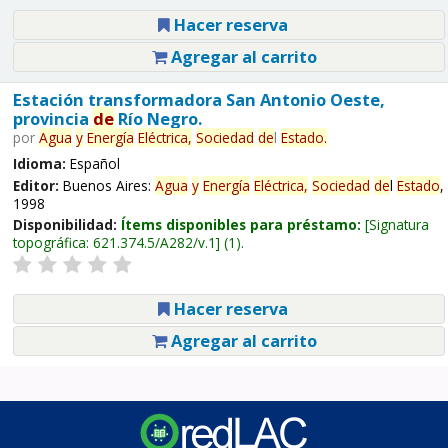
Hacer reserva
Agregar al carrito
Estación transformadora San Antonio Oeste,
provincia
de
Río Negro.
por
Agua
y
Energía
Eléctrica,
Sociedad
de
l
Estado
.
Idioma:
Español
Editor:
Buenos Aires:
Agua
y
Energía
Eléctrica,
Sociedad
de
l
Estado
,
1998
Disponibilidad:
Ítems disponibles para préstamo:
Signatura
topográfica:
621.374.5/A282/v.1
(1).
Hacer reserva
Agregar al carrito