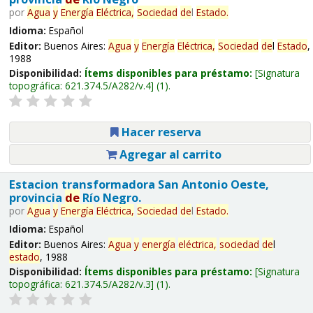
por
Agua
y
Energía
Eléctrica,
Sociedad
de
l
Estado
.
Idioma:
Español
Editor:
Buenos Aires:
Agua
y
Energía
Eléctrica,
Sociedad
de
l
Estado
,
1988
Disponibilidad:
Ítems disponibles para préstamo:
Signatura
topográfica:
621.374.5/A282/v.4
(1).
Hacer reserva
Agregar al carrito
Estacion transformadora San Antonio Oeste,
provincia
de
Río Negro.
por
Agua
y
Energía
Eléctrica,
Sociedad
de
l
Estado
.
Idioma:
Español
Editor:
Buenos Aires:
Agua
y
energía
eléctrica,
sociedad
de
l
estado
, 1988
Disponibilidad:
Ítems disponibles para préstamo:
Signatura
topográfica:
621.374.5/A282/v.3
(1).