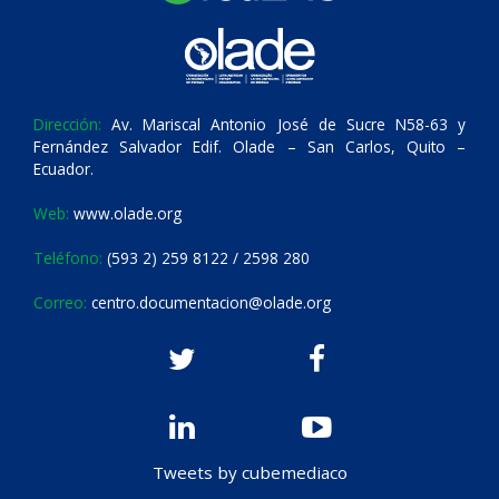
Dirección:
Av. Mariscal Antonio José de Sucre N58-63 y
Fernández Salvador Edif. Olade – San Carlos, Quito –
Ecuador.
Web:
www.olade.org
Teléfono:
(593 2) 259 8122 / 2598 280
Correo:
centro.documentacion@olade.org
Tweets by cubemediaco