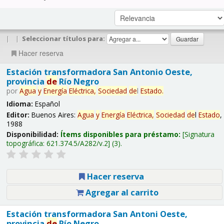
|
|
Seleccionar títulos para:
Hacer reserva
Estación transformadora San Antonio Oeste,
provincia
de
Río Negro
por
Agua
y
Energía
Eléctrica,
Sociedad
de
l
Estado
.
Idioma:
Español
Editor:
Buenos Aires:
Agua
y
Energía
Eléctrica,
Sociedad
de
l
Estado
,
1988
Disponibilidad:
Ítems disponibles para préstamo:
Signatura
topográfica:
621.374.5/A282/v.2
(3).
Hacer reserva
Agregar al carrito
Estación transformadora San Antoni Oeste,
provincia
de
Río Negro