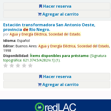
Hacer reserva
Agregar al carrito
Estación transformadora San Antonio Oeste,
provincia
de
Río Negro.
por
Agua
y
Energía
Eléctrica,
Sociedad
de
l
Estado
.
Idioma:
Español
Editor:
Buenos Aires:
Agua
y
Energía
Eléctrica,
Sociedad
de
l
Estado
,
1998
Disponibilidad:
Ítems disponibles para préstamo:
Signatura
topográfica:
621.374.5/A282/v.1
(1).
Hacer reserva
Agregar al carrito