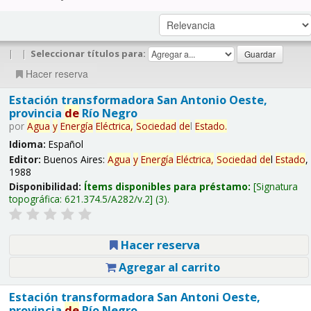
|
|
Seleccionar títulos para:
Hacer reserva
Estación transformadora San Antonio Oeste,
provincia
de
Río Negro
por
Agua
y
Energía
Eléctrica,
Sociedad
de
l
Estado
.
Idioma:
Español
Editor:
Buenos Aires:
Agua
y
Energía
Eléctrica,
Sociedad
de
l
Estado
,
1988
Disponibilidad:
Ítems disponibles para préstamo:
Signatura
topográfica:
621.374.5/A282/v.2
(3).
Hacer reserva
Agregar al carrito
Estación transformadora San Antoni Oeste,
provincia
de
Río Negro