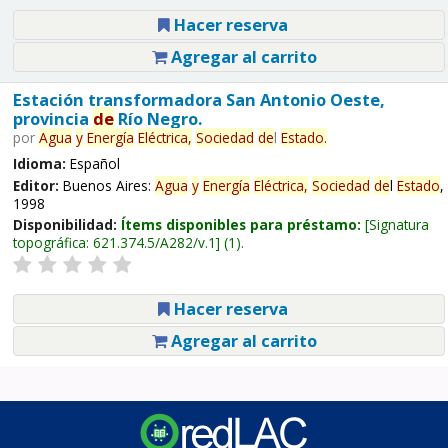
Hacer reserva
Agregar al carrito
Estación transformadora San Antonio Oeste,
provincia
de
Río Negro.
por
Agua
y
Energía
Eléctrica,
Sociedad
de
l
Estado
.
Idioma:
Español
Editor:
Buenos Aires:
Agua
y
Energía
Eléctrica,
Sociedad
de
l
Estado
,
1998
Disponibilidad:
Ítems disponibles para préstamo:
Signatura
topográfica:
621.374.5/A282/v.1
(1).
Hacer reserva
Agregar al carrito