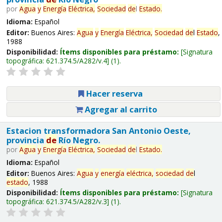
por
Agua
y
Energía
Eléctrica,
Sociedad
de
l
Estado
.
Idioma:
Español
Editor:
Buenos Aires:
Agua
y
Energía
Eléctrica,
Sociedad
de
l
Estado
,
1988
Disponibilidad:
Ítems disponibles para préstamo:
Signatura
topográfica:
621.374.5/A282/v.4
(1).
Hacer reserva
Agregar al carrito
Estacion transformadora San Antonio Oeste,
provincia
de
Río Negro.
por
Agua
y
Energía
Eléctrica,
Sociedad
de
l
Estado
.
Idioma:
Español
Editor:
Buenos Aires:
Agua
y
energía
eléctrica,
sociedad
de
l
estado
, 1988
Disponibilidad:
Ítems disponibles para préstamo:
Signatura
topográfica:
621.374.5/A282/v.3
(1).