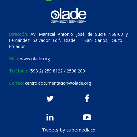
Dirección:
Av. Mariscal Antonio José de Sucre N58-63 y
Fernández Salvador Edif. Olade – San Carlos, Quito –
Ecuador.
Web:
www.olade.org
Teléfono:
(593 2) 259 8122 / 2598 280
Correo:
centro.documentacion@olade.org
Tweets by cubemediaco