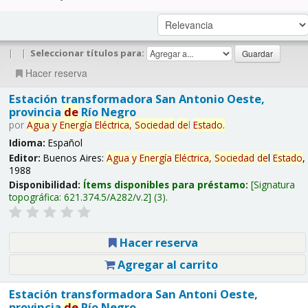
|
|
Seleccionar títulos para:
Hacer reserva
Estación transformadora San Antonio Oeste,
provincia
de
Río Negro
por
Agua
y
Energía
Eléctrica,
Sociedad
de
l
Estado
.
Idioma:
Español
Editor:
Buenos Aires:
Agua
y
Energía
Eléctrica,
Sociedad
de
l
Estado
,
1988
Disponibilidad:
Ítems disponibles para préstamo:
Signatura
topográfica:
621.374.5/A282/v.2
(3).
Hacer reserva
Agregar al carrito
Estación transformadora San Antoni Oeste,
provincia
de
Río Negro