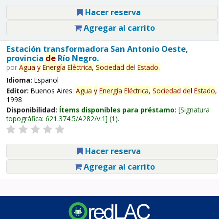
Hacer reserva
Agregar al carrito
Estación transformadora San Antonio Oeste,
provincia
de
Río Negro.
por
Agua
y
Energía
Eléctrica,
Sociedad
de
l
Estado
.
Idioma:
Español
Editor:
Buenos Aires:
Agua
y
Energía
Eléctrica,
Sociedad
de
l
Estado
,
1998
Disponibilidad:
Ítems disponibles para préstamo:
Signatura
topográfica:
621.374.5/A282/v.1
(1).
Hacer reserva
Agregar al carrito