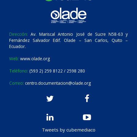
Dirección:
Av. Mariscal Antonio José de Sucre N58-63 y
Fernández Salvador Edif. Olade – San Carlos, Quito –
Ecuador.
Web:
www.olade.org
Teléfono:
(593 2) 259 8122 / 2598 280
Correo:
centro.documentacion@olade.org
Tweets by cubemediaco