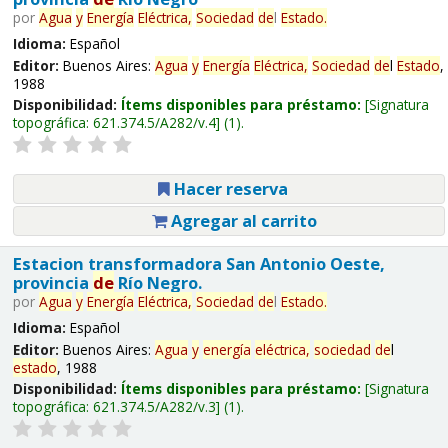
por
Agua
y
Energía
Eléctrica,
Sociedad
de
l
Estado
.
Idioma:
Español
Editor:
Buenos Aires:
Agua
y
Energía
Eléctrica,
Sociedad
de
l
Estado
,
1988
Disponibilidad:
Ítems disponibles para préstamo:
Signatura
topográfica:
621.374.5/A282/v.4
(1).
Hacer reserva
Agregar al carrito
Estacion transformadora San Antonio Oeste,
provincia
de
Río Negro.
por
Agua
y
Energía
Eléctrica,
Sociedad
de
l
Estado
.
Idioma:
Español
Editor:
Buenos Aires:
Agua
y
energía
eléctrica,
sociedad
de
l
estado
, 1988
Disponibilidad:
Ítems disponibles para préstamo:
Signatura
topográfica:
621.374.5/A282/v.3
(1).