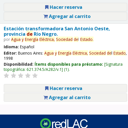
Hacer reserva
Agregar al carrito
Estación transformadora San Antonio Oeste,
provincia
de
Río Negro.
por
Agua
y
Energía
Eléctrica,
Sociedad
de
l
Estado
.
Idioma:
Español
Editor:
Buenos Aires:
Agua
y
Energía
Eléctrica,
Sociedad
de
l
Estado
,
1998
Disponibilidad:
Ítems disponibles para préstamo:
Signatura
topográfica:
621.374.5/A282/v.1
(1).
Hacer reserva
Agregar al carrito