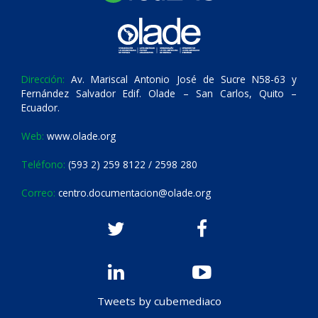
Dirección:
Av. Mariscal Antonio José de Sucre N58-63 y
Fernández Salvador Edif. Olade – San Carlos, Quito –
Ecuador.
Web:
www.olade.org
Teléfono:
(593 2) 259 8122 / 2598 280
Correo:
centro.documentacion@olade.org
Tweets by cubemediaco