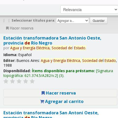
|
|
Seleccionar títulos para:
Hacer reserva
Estación transformadora San Antonio Oeste,
provincia
de
Río Negro
por
Agua
y
Energía
Eléctrica,
Sociedad
de
l
Estado
.
Idioma:
Español
Editor:
Buenos Aires:
Agua
y
Energía
Eléctrica,
Sociedad
de
l
Estado
,
1988
Disponibilidad:
Ítems disponibles para préstamo:
Signatura
topográfica:
621.374.5/A282/v.2
(3).
Hacer reserva
Agregar al carrito
Estación transformadora San Antoni Oeste,
provincia
de
Río Negro