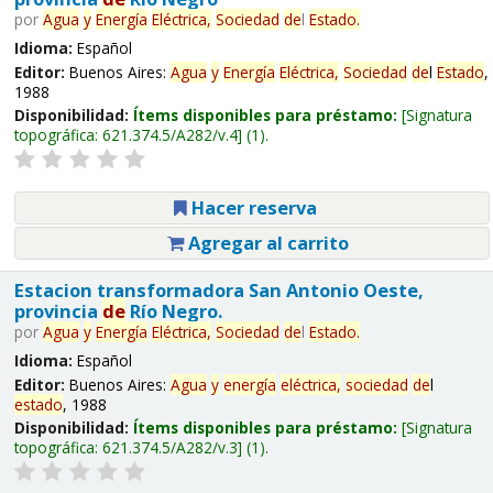
por
Agua
y
Energía
Eléctrica,
Sociedad
de
l
Estado
.
Idioma:
Español
Editor:
Buenos Aires:
Agua
y
Energía
Eléctrica,
Sociedad
de
l
Estado
,
1988
Disponibilidad:
Ítems disponibles para préstamo:
Signatura
topográfica:
621.374.5/A282/v.4
(1).
Hacer reserva
Agregar al carrito
Estacion transformadora San Antonio Oeste,
provincia
de
Río Negro.
por
Agua
y
Energía
Eléctrica,
Sociedad
de
l
Estado
.
Idioma:
Español
Editor:
Buenos Aires:
Agua
y
energía
eléctrica,
sociedad
de
l
estado
, 1988
Disponibilidad:
Ítems disponibles para préstamo:
Signatura
topográfica:
621.374.5/A282/v.3
(1).