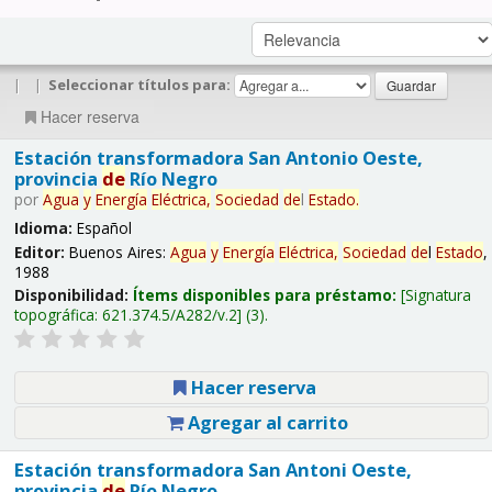
|
|
Seleccionar títulos para:
Hacer reserva
Estación transformadora San Antonio Oeste,
provincia
de
Río Negro
por
Agua
y
Energía
Eléctrica,
Sociedad
de
l
Estado
.
Idioma:
Español
Editor:
Buenos Aires:
Agua
y
Energía
Eléctrica,
Sociedad
de
l
Estado
,
1988
Disponibilidad:
Ítems disponibles para préstamo:
Signatura
topográfica:
621.374.5/A282/v.2
(3).
Hacer reserva
Agregar al carrito
Estación transformadora San Antoni Oeste,
provincia
de
Río Negro