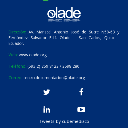
Dirección:
Av. Mariscal Antonio José de Sucre N58-63 y
Fernández Salvador Edif. Olade – San Carlos, Quito –
Ecuador.
Web:
www.olade.org
Teléfono:
(593 2) 259 8122 / 2598 280
Correo:
centro.documentacion@olade.org
Tweets by cubemediaco