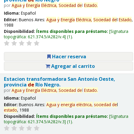
por
Agua
y
Energía
Eléctrica,
Sociedad
de
l
Estado
.
Idioma:
Español
Editor:
Buenos Aires:
Agua
y
Energía
Eléctrica,
Sociedad
de
l
Estado
,
1988
Disponibilidad:
Ítems disponibles para préstamo:
Signatura
topográfica:
621.374.5/A282/v.4
(1).
Hacer reserva
Agregar al carrito
Estacion transformadora San Antonio Oeste,
provincia
de
Río Negro.
por
Agua
y
Energía
Eléctrica,
Sociedad
de
l
Estado
.
Idioma:
Español
Editor:
Buenos Aires:
Agua
y
energía
eléctrica,
sociedad
de
l
estado
, 1988
Disponibilidad:
Ítems disponibles para préstamo:
Signatura
topográfica:
621.374.5/A282/v.3
(1).