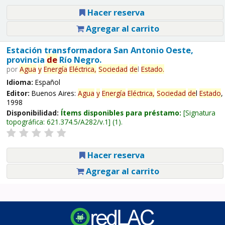
Hacer reserva
Agregar al carrito
Estación transformadora San Antonio Oeste,
provincia
de
Río Negro.
por
Agua
y
Energía
Eléctrica,
Sociedad
de
l
Estado
.
Idioma:
Español
Editor:
Buenos Aires:
Agua
y
Energía
Eléctrica,
Sociedad
de
l
Estado
,
1998
Disponibilidad:
Ítems disponibles para préstamo:
Signatura
topográfica:
621.374.5/A282/v.1
(1).
Hacer reserva
Agregar al carrito