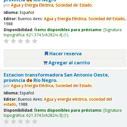
por
Agua
y
Energía
Eléctrica,
Sociedad
de
l
Estado
.
Idioma:
Español
Editor:
Buenos Aires:
Agua
y
Energía
Eléctrica,
Sociedad
de
l
Estado
,
1988
Disponibilidad:
Ítems disponibles para préstamo:
Signatura
topográfica:
621.374.5/A282/v.4
(1).
Hacer reserva
Agregar al carrito
Estacion transformadora San Antonio Oeste,
provincia
de
Río Negro.
por
Agua
y
Energía
Eléctrica,
Sociedad
de
l
Estado
.
Idioma:
Español
Editor:
Buenos Aires:
Agua
y
energía
eléctrica,
sociedad
de
l
estado
, 1988
Disponibilidad:
Ítems disponibles para préstamo:
Signatura
topográfica:
621.374.5/A282/v.3
(1).