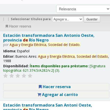
|
|
Seleccionar títulos para:
Hacer reserva
Estación transformadora San Antonio Oeste,
provincia
de
Río Negro
por
Agua
y
Energía
Eléctrica,
Sociedad
de
l
Estado
.
Idioma:
Español
Editor:
Buenos Aires:
Agua
y
Energía
Eléctrica,
Sociedad
de
l
Estado
,
1988
Disponibilidad:
Ítems disponibles para préstamo:
Signatura
topográfica:
621.374.5/A282/v.2
(3).
Hacer reserva
Agregar al carrito
Estación transformadora San Antoni Oeste,
provincia
de
Río Negro