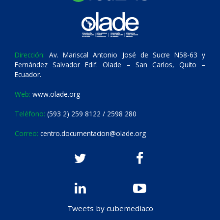
Dirección:
Av. Mariscal Antonio José de Sucre N58-63 y
Fernández Salvador Edif. Olade – San Carlos, Quito –
Ecuador.
Web:
www.olade.org
Teléfono:
(593 2) 259 8122 / 2598 280
Correo:
centro.documentacion@olade.org
Tweets by cubemediaco