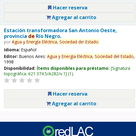
Hacer reserva
Agregar al carrito
Estación transformadora San Antonio Oeste,
provincia
de
Río Negro.
por
Agua
y
Energía
Eléctrica,
Sociedad
de
l
Estado
.
Idioma:
Español
Editor:
Buenos Aires:
Agua
y
Energía
Eléctrica,
Sociedad
de
l
Estado
,
1998
Disponibilidad:
Ítems disponibles para préstamo:
Signatura
topográfica:
621.374.5/A282/v.1
(1).
Hacer reserva
Agregar al carrito