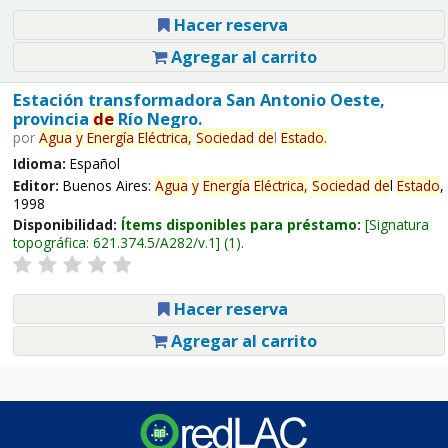
Hacer reserva
Agregar al carrito
Estación transformadora San Antonio Oeste,
provincia
de
Río Negro.
por
Agua
y
Energía
Eléctrica,
Sociedad
de
l
Estado
.
Idioma:
Español
Editor:
Buenos Aires:
Agua
y
Energía
Eléctrica,
Sociedad
de
l
Estado
,
1998
Disponibilidad:
Ítems disponibles para préstamo:
Signatura
topográfica:
621.374.5/A282/v.1
(1).
Hacer reserva
Agregar al carrito