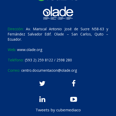
Dirección:
Av. Mariscal Antonio José de Sucre N58-63 y
Fernández Salvador Edif. Olade – San Carlos, Quito –
Ecuador.
Web:
www.olade.org
Teléfono:
(593 2) 259 8122 / 2598 280
Correo:
centro.documentacion@olade.org
Tweets by cubemediaco