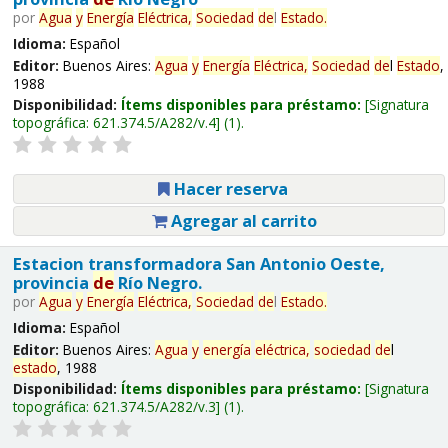
por
Agua
y
Energía
Eléctrica,
Sociedad
de
l
Estado
.
Idioma:
Español
Editor:
Buenos Aires:
Agua
y
Energía
Eléctrica,
Sociedad
de
l
Estado
,
1988
Disponibilidad:
Ítems disponibles para préstamo:
Signatura
topográfica:
621.374.5/A282/v.4
(1).
Hacer reserva
Agregar al carrito
Estacion transformadora San Antonio Oeste,
provincia
de
Río Negro.
por
Agua
y
Energía
Eléctrica,
Sociedad
de
l
Estado
.
Idioma:
Español
Editor:
Buenos Aires:
Agua
y
energía
eléctrica,
sociedad
de
l
estado
, 1988
Disponibilidad:
Ítems disponibles para préstamo:
Signatura
topográfica:
621.374.5/A282/v.3
(1).