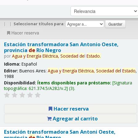
|
|
Seleccionar títulos para:
Hacer reserva
Estación transformadora San Antonio Oeste,
provincia
de
Río Negro
por
Agua
y
Energía
Eléctrica,
Sociedad
de
l
Estado
.
Idioma:
Español
Editor:
Buenos Aires:
Agua
y
Energía
Eléctrica,
Sociedad
de
l
Estado
,
1988
Disponibilidad:
Ítems disponibles para préstamo:
Signatura
topográfica:
621.374.5/A282/v.2
(3).
Hacer reserva
Agregar al carrito
Estación transformadora San Antoni Oeste,
provincia
de
Río Negro