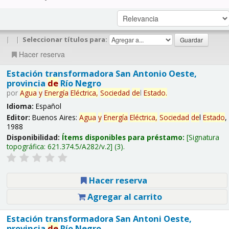
|
|
Seleccionar títulos para:
Hacer reserva
Estación transformadora San Antonio Oeste,
provincia
de
Río Negro
por
Agua
y
Energía
Eléctrica,
Sociedad
de
l
Estado
.
Idioma:
Español
Editor:
Buenos Aires:
Agua
y
Energía
Eléctrica,
Sociedad
de
l
Estado
,
1988
Disponibilidad:
Ítems disponibles para préstamo:
Signatura
topográfica:
621.374.5/A282/v.2
(3).
Hacer reserva
Agregar al carrito
Estación transformadora San Antoni Oeste,
provincia
de
Río Negro