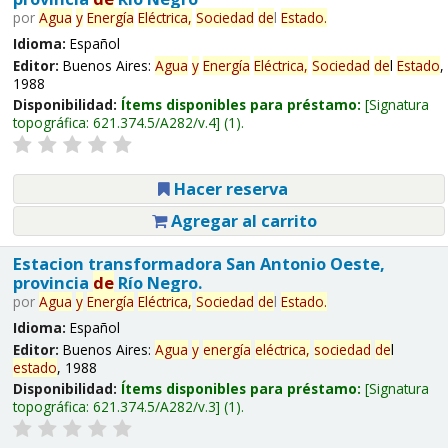
por
Agua
y
Energía
Eléctrica,
Sociedad
de
l
Estado
.
Idioma:
Español
Editor:
Buenos Aires:
Agua
y
Energía
Eléctrica,
Sociedad
de
l
Estado
,
1988
Disponibilidad:
Ítems disponibles para préstamo:
Signatura
topográfica:
621.374.5/A282/v.4
(1).
Hacer reserva
Agregar al carrito
Estacion transformadora San Antonio Oeste,
provincia
de
Río Negro.
por
Agua
y
Energía
Eléctrica,
Sociedad
de
l
Estado
.
Idioma:
Español
Editor:
Buenos Aires:
Agua
y
energía
eléctrica,
sociedad
de
l
estado
, 1988
Disponibilidad:
Ítems disponibles para préstamo:
Signatura
topográfica:
621.374.5/A282/v.3
(1).