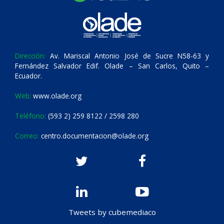
Dirección:
Av. Mariscal Antonio José de Sucre N58-63 y
Fernández Salvador Edif. Olade – San Carlos, Quito –
Ecuador.
Web:
www.olade.org
Teléfono:
(593 2) 259 8122 / 2598 280
Correo:
centro.documentacion@olade.org
Tweets by cubemediaco