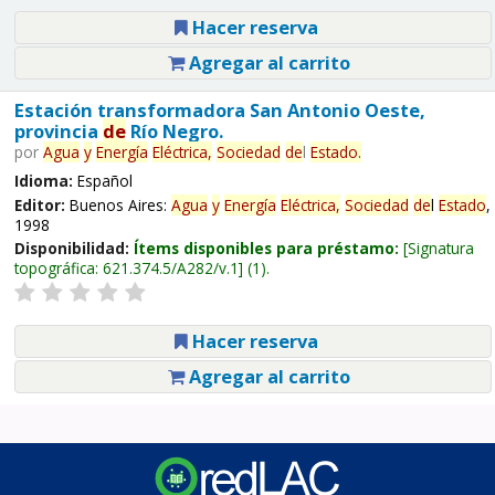
Hacer reserva
Agregar al carrito
Estación transformadora San Antonio Oeste,
provincia
de
Río Negro.
por
Agua
y
Energía
Eléctrica,
Sociedad
de
l
Estado
.
Idioma:
Español
Editor:
Buenos Aires:
Agua
y
Energía
Eléctrica,
Sociedad
de
l
Estado
,
1998
Disponibilidad:
Ítems disponibles para préstamo:
Signatura
topográfica:
621.374.5/A282/v.1
(1).
Hacer reserva
Agregar al carrito