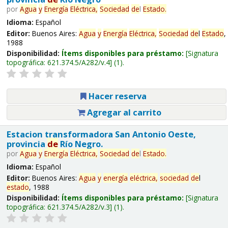
por
Agua
y
Energía
Eléctrica,
Sociedad
de
l
Estado
.
Idioma:
Español
Editor:
Buenos Aires:
Agua
y
Energía
Eléctrica,
Sociedad
de
l
Estado
,
1988
Disponibilidad:
Ítems disponibles para préstamo:
Signatura
topográfica:
621.374.5/A282/v.4
(1).
Hacer reserva
Agregar al carrito
Estacion transformadora San Antonio Oeste,
provincia
de
Río Negro.
por
Agua
y
Energía
Eléctrica,
Sociedad
de
l
Estado
.
Idioma:
Español
Editor:
Buenos Aires:
Agua
y
energía
eléctrica,
sociedad
de
l
estado
, 1988
Disponibilidad:
Ítems disponibles para préstamo:
Signatura
topográfica:
621.374.5/A282/v.3
(1).