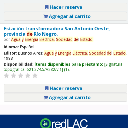
Hacer reserva
Agregar al carrito
Estación transformadora San Antonio Oeste,
provincia
de
Río Negro.
por
Agua
y
Energía
Eléctrica,
Sociedad
de
l
Estado
.
Idioma:
Español
Editor:
Buenos Aires:
Agua
y
Energía
Eléctrica,
Sociedad
de
l
Estado
,
1998
Disponibilidad:
Ítems disponibles para préstamo:
Signatura
topográfica:
621.374.5/A282/v.1
(1).
Hacer reserva
Agregar al carrito