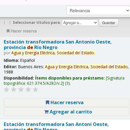
|
|
Seleccionar títulos para:
Hacer reserva
Estación transformadora San Antonio Oeste,
provincia
de
Río Negro
por
Agua
y
Energía
Eléctrica,
Sociedad
de
l
Estado
.
Idioma:
Español
Editor:
Buenos Aires:
Agua
y
Energía
Eléctrica,
Sociedad
de
l
Estado
,
1988
Disponibilidad:
Ítems disponibles para préstamo:
Signatura
topográfica:
621.374.5/A282/v.2
(3).
Hacer reserva
Agregar al carrito
Estación transformadora San Antoni Oeste,
provincia
de
Río Negro