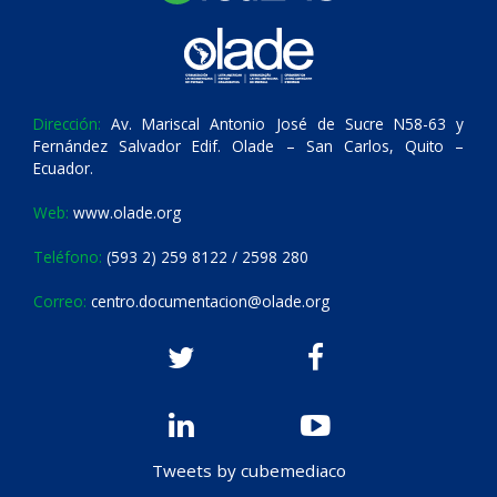
Dirección:
Av. Mariscal Antonio José de Sucre N58-63 y
Fernández Salvador Edif. Olade – San Carlos, Quito –
Ecuador.
Web:
www.olade.org
Teléfono:
(593 2) 259 8122 / 2598 280
Correo:
centro.documentacion@olade.org
Tweets by cubemediaco