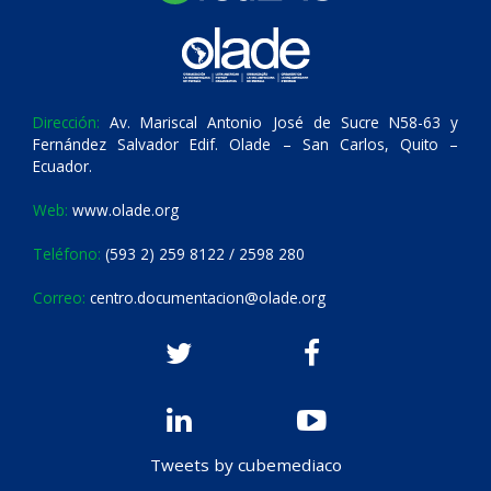
Dirección:
Av. Mariscal Antonio José de Sucre N58-63 y
Fernández Salvador Edif. Olade – San Carlos, Quito –
Ecuador.
Web:
www.olade.org
Teléfono:
(593 2) 259 8122 / 2598 280
Correo:
centro.documentacion@olade.org
Tweets by cubemediaco