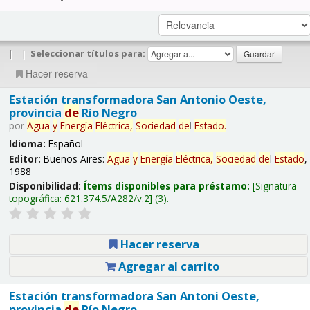
|
|
Seleccionar títulos para:
Hacer reserva
Estación transformadora San Antonio Oeste,
provincia
de
Río Negro
por
Agua
y
Energía
Eléctrica,
Sociedad
de
l
Estado
.
Idioma:
Español
Editor:
Buenos Aires:
Agua
y
Energía
Eléctrica,
Sociedad
de
l
Estado
,
1988
Disponibilidad:
Ítems disponibles para préstamo:
Signatura
topográfica:
621.374.5/A282/v.2
(3).
Hacer reserva
Agregar al carrito
Estación transformadora San Antoni Oeste,
provincia
de
Río Negro