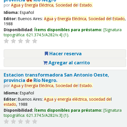
por
Agua
y
Energía
Eléctrica,
Sociedad
de
l
Estado
.
Idioma:
Español
Editor:
Buenos Aires:
Agua
y
Energía
Eléctrica,
Sociedad
de
l
Estado
,
1988
Disponibilidad:
Ítems disponibles para préstamo:
Signatura
topográfica:
621.374.5/A282/v.4
(1).
Hacer reserva
Agregar al carrito
Estacion transformadora San Antonio Oeste,
provincia
de
Río Negro.
por
Agua
y
Energía
Eléctrica,
Sociedad
de
l
Estado
.
Idioma:
Español
Editor:
Buenos Aires:
Agua
y
energía
eléctrica,
sociedad
de
l
estado
, 1988
Disponibilidad:
Ítems disponibles para préstamo:
Signatura
topográfica:
621.374.5/A282/v.3
(1).