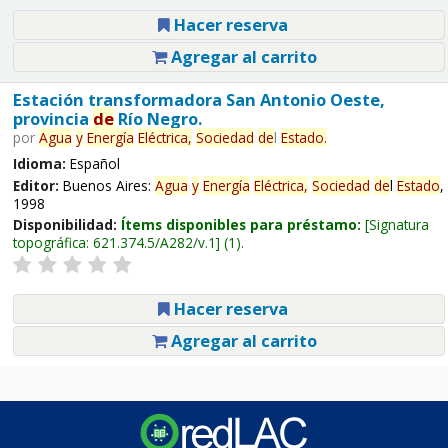
Hacer reserva
Agregar al carrito
Estación transformadora San Antonio Oeste,
provincia
de
Río Negro.
por
Agua
y
Energía
Eléctrica,
Sociedad
de
l
Estado
.
Idioma:
Español
Editor:
Buenos Aires:
Agua
y
Energía
Eléctrica,
Sociedad
de
l
Estado
,
1998
Disponibilidad:
Ítems disponibles para préstamo:
Signatura
topográfica:
621.374.5/A282/v.1
(1).
Hacer reserva
Agregar al carrito