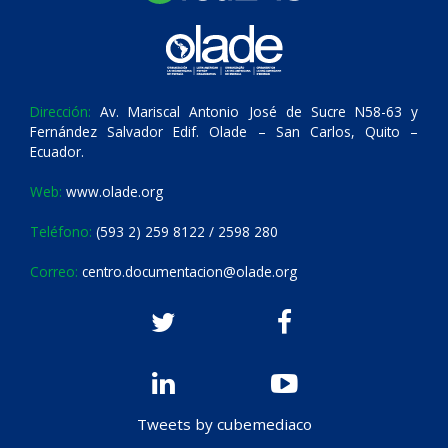
Dirección:
Av. Mariscal Antonio José de Sucre N58-63 y
Fernández Salvador Edif. Olade – San Carlos, Quito –
Ecuador.
Web:
www.olade.org
Teléfono:
(593 2) 259 8122 / 2598 280
Correo:
centro.documentacion@olade.org
Tweets by cubemediaco