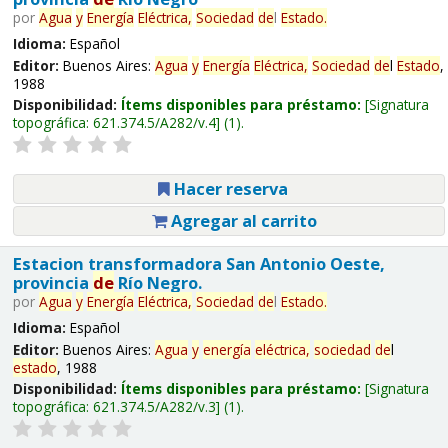
por
Agua
y
Energía
Eléctrica,
Sociedad
de
l
Estado
.
Idioma:
Español
Editor:
Buenos Aires:
Agua
y
Energía
Eléctrica,
Sociedad
de
l
Estado
,
1988
Disponibilidad:
Ítems disponibles para préstamo:
Signatura
topográfica:
621.374.5/A282/v.4
(1).
Hacer reserva
Agregar al carrito
Estacion transformadora San Antonio Oeste,
provincia
de
Río Negro.
por
Agua
y
Energía
Eléctrica,
Sociedad
de
l
Estado
.
Idioma:
Español
Editor:
Buenos Aires:
Agua
y
energía
eléctrica,
sociedad
de
l
estado
, 1988
Disponibilidad:
Ítems disponibles para préstamo:
Signatura
topográfica:
621.374.5/A282/v.3
(1).