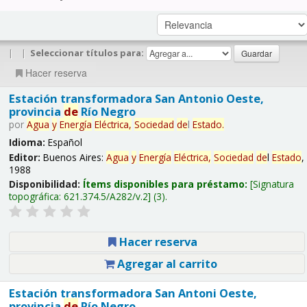
|
|
Seleccionar títulos para:
Hacer reserva
Estación transformadora San Antonio Oeste,
provincia
de
Río Negro
por
Agua
y
Energía
Eléctrica,
Sociedad
de
l
Estado
.
Idioma:
Español
Editor:
Buenos Aires:
Agua
y
Energía
Eléctrica,
Sociedad
de
l
Estado
,
1988
Disponibilidad:
Ítems disponibles para préstamo:
Signatura
topográfica:
621.374.5/A282/v.2
(3).
Hacer reserva
Agregar al carrito
Estación transformadora San Antoni Oeste,
provincia
de
Río Negro