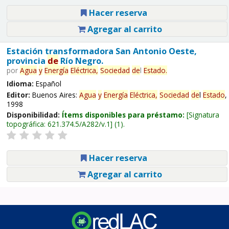
Hacer reserva
Agregar al carrito
Estación transformadora San Antonio Oeste,
provincia
de
Río Negro.
por
Agua
y
Energía
Eléctrica,
Sociedad
de
l
Estado
.
Idioma:
Español
Editor:
Buenos Aires:
Agua
y
Energía
Eléctrica,
Sociedad
de
l
Estado
,
1998
Disponibilidad:
Ítems disponibles para préstamo:
Signatura
topográfica:
621.374.5/A282/v.1
(1).
Hacer reserva
Agregar al carrito