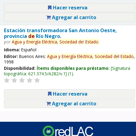
Hacer reserva
Agregar al carrito
Estación transformadora San Antonio Oeste,
provincia
de
Río Negro.
por
Agua
y
Energía
Eléctrica,
Sociedad
de
l
Estado
.
Idioma:
Español
Editor:
Buenos Aires:
Agua
y
Energía
Eléctrica,
Sociedad
de
l
Estado
,
1998
Disponibilidad:
Ítems disponibles para préstamo:
Signatura
topográfica:
621.374.5/A282/v.1
(1).
Hacer reserva
Agregar al carrito