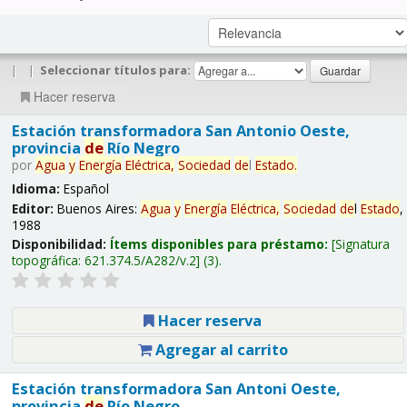
|
|
Seleccionar títulos para:
Hacer reserva
Estación transformadora San Antonio Oeste,
provincia
de
Río Negro
por
Agua
y
Energía
Eléctrica,
Sociedad
de
l
Estado
.
Idioma:
Español
Editor:
Buenos Aires:
Agua
y
Energía
Eléctrica,
Sociedad
de
l
Estado
,
1988
Disponibilidad:
Ítems disponibles para préstamo:
Signatura
topográfica:
621.374.5/A282/v.2
(3).
Hacer reserva
Agregar al carrito
Estación transformadora San Antoni Oeste,
provincia
de
Río Negro