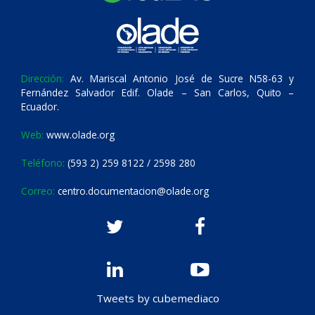
Dirección:
Av. Mariscal Antonio José de Sucre N58-63 y
Fernández Salvador Edif. Olade – San Carlos, Quito –
Ecuador.
Web:
www.olade.org
Teléfono:
(593 2) 259 8122 / 2598 280
Correo:
centro.documentacion@olade.org
Tweets by cubemediaco