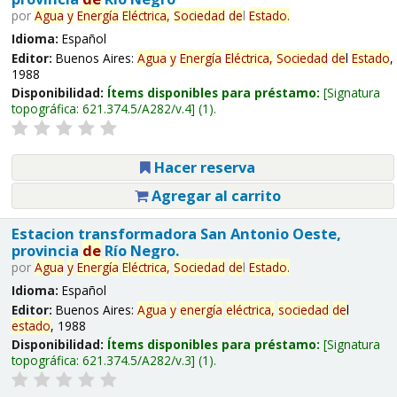
por
Agua
y
Energía
Eléctrica,
Sociedad
de
l
Estado
.
Idioma:
Español
Editor:
Buenos Aires:
Agua
y
Energía
Eléctrica,
Sociedad
de
l
Estado
,
1988
Disponibilidad:
Ítems disponibles para préstamo:
Signatura
topográfica:
621.374.5/A282/v.4
(1).
Hacer reserva
Agregar al carrito
Estacion transformadora San Antonio Oeste,
provincia
de
Río Negro.
por
Agua
y
Energía
Eléctrica,
Sociedad
de
l
Estado
.
Idioma:
Español
Editor:
Buenos Aires:
Agua
y
energía
eléctrica,
sociedad
de
l
estado
, 1988
Disponibilidad:
Ítems disponibles para préstamo:
Signatura
topográfica:
621.374.5/A282/v.3
(1).