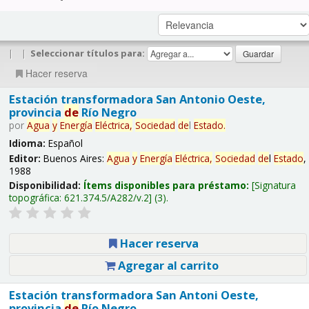
|
|
Seleccionar títulos para:
Hacer reserva
Estación transformadora San Antonio Oeste,
provincia
de
Río Negro
por
Agua
y
Energía
Eléctrica,
Sociedad
de
l
Estado
.
Idioma:
Español
Editor:
Buenos Aires:
Agua
y
Energía
Eléctrica,
Sociedad
de
l
Estado
,
1988
Disponibilidad:
Ítems disponibles para préstamo:
Signatura
topográfica:
621.374.5/A282/v.2
(3).
Hacer reserva
Agregar al carrito
Estación transformadora San Antoni Oeste,
provincia
de
Río Negro