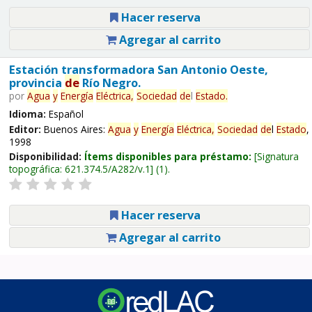
Hacer reserva
Agregar al carrito
Estación transformadora San Antonio Oeste,
provincia
de
Río Negro.
por
Agua
y
Energía
Eléctrica,
Sociedad
de
l
Estado
.
Idioma:
Español
Editor:
Buenos Aires:
Agua
y
Energía
Eléctrica,
Sociedad
de
l
Estado
,
1998
Disponibilidad:
Ítems disponibles para préstamo:
Signatura
topográfica:
621.374.5/A282/v.1
(1).
Hacer reserva
Agregar al carrito