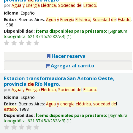
por
Agua
y
Energía
Eléctrica,
Sociedad
de
l
Estado
.
Idioma:
Español
Editor:
Buenos Aires:
Agua
y
Energía
Eléctrica,
Sociedad
de
l
Estado
,
1988
Disponibilidad:
Ítems disponibles para préstamo:
Signatura
topográfica:
621.374.5/A282/v.4
(1).
Hacer reserva
Agregar al carrito
Estacion transformadora San Antonio Oeste,
provincia
de
Río Negro.
por
Agua
y
Energía
Eléctrica,
Sociedad
de
l
Estado
.
Idioma:
Español
Editor:
Buenos Aires:
Agua
y
energía
eléctrica,
sociedad
de
l
estado
, 1988
Disponibilidad:
Ítems disponibles para préstamo:
Signatura
topográfica:
621.374.5/A282/v.3
(1).