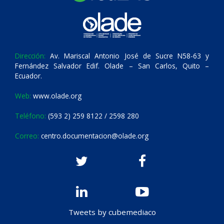
Dirección:
Av. Mariscal Antonio José de Sucre N58-63 y
Fernández Salvador Edif. Olade – San Carlos, Quito –
Ecuador.
Web:
www.olade.org
Teléfono:
(593 2) 259 8122 / 2598 280
Correo:
centro.documentacion@olade.org
Tweets by cubemediaco