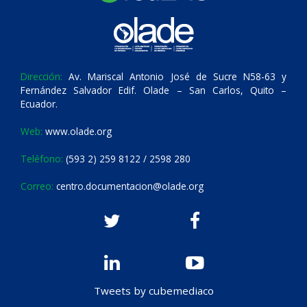
Dirección:
Av. Mariscal Antonio José de Sucre N58-63 y
Fernández Salvador Edif. Olade – San Carlos, Quito –
Ecuador.
Web:
www.olade.org
Teléfono:
(593 2) 259 8122 / 2598 280
Correo:
centro.documentacion@olade.org
Tweets by cubemediaco