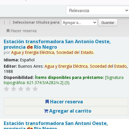
|
|
Seleccionar títulos para:
Hacer reserva
Estación transformadora San Antonio Oeste,
provincia
de
Río Negro
por
Agua
y
Energía
Eléctrica,
Sociedad
de
l
Estado
.
Idioma:
Español
Editor:
Buenos Aires:
Agua
y
Energía
Eléctrica,
Sociedad
de
l
Estado
,
1988
Disponibilidad:
Ítems disponibles para préstamo:
Signatura
topográfica:
621.374.5/A282/v.2
(3).
Hacer reserva
Agregar al carrito
Estación transformadora San Antoni Oeste,
provincia
de
Río Negro