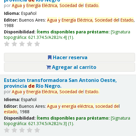
por
Agua
y
Energía
Eléctrica,
Sociedad
de
l
Estado
.
Idioma:
Español
Editor:
Buenos Aires:
Agua
y
Energía
Eléctrica,
Sociedad
de
l
Estado
,
1988
Disponibilidad:
Ítems disponibles para préstamo:
Signatura
topográfica:
621.374.5/A282/v.4
(1).
Hacer reserva
Agregar al carrito
Estacion transformadora San Antonio Oeste,
provincia
de
Río Negro.
por
Agua
y
Energía
Eléctrica,
Sociedad
de
l
Estado
.
Idioma:
Español
Editor:
Buenos Aires:
Agua
y
energía
eléctrica,
sociedad
de
l
estado
, 1988
Disponibilidad:
Ítems disponibles para préstamo:
Signatura
topográfica:
621.374.5/A282/v.3
(1).