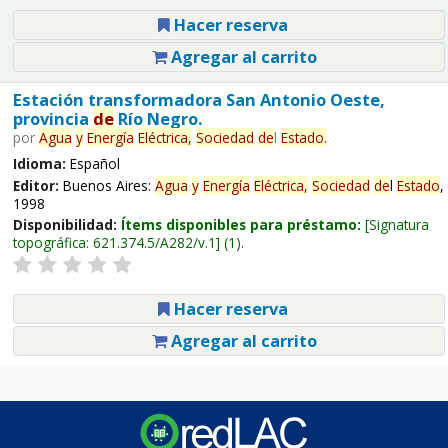
Hacer reserva
Agregar al carrito
Estación transformadora San Antonio Oeste,
provincia
de
Río Negro.
por
Agua
y
Energía
Eléctrica,
Sociedad
de
l
Estado
.
Idioma:
Español
Editor:
Buenos Aires:
Agua
y
Energía
Eléctrica,
Sociedad
de
l
Estado
,
1998
Disponibilidad:
Ítems disponibles para préstamo:
Signatura
topográfica:
621.374.5/A282/v.1
(1).
Hacer reserva
Agregar al carrito