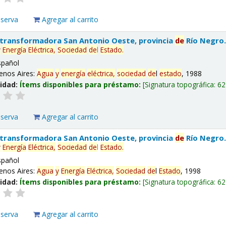
eserva
Agregar al carrito
 transformadora San Antonio Oeste, provincia
de
Río Negro
y
Energía
Eléctrica,
Sociedad
de
l
Estado
.
spañol
enos Aires:
Agua
y
energía
eléctrica,
sociedad
de
l
estado
, 1988
lidad:
Ítems disponibles para préstamo:
Signatura topográfica:
62
eserva
Agregar al carrito
 transformadora San Antonio Oeste, provincia
de
Río Negro
y
Energía
Eléctrica,
Sociedad
de
l
Estado
.
spañol
enos Aires:
Agua
y
Energía
Eléctrica,
Sociedad
de
l
Estado
, 1998
lidad:
Ítems disponibles para préstamo:
Signatura topográfica:
62
eserva
Agregar al carrito