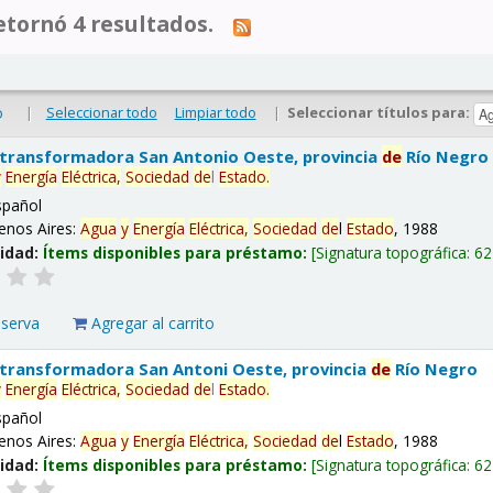
tornó 4 resultados.
|
Seleccionar todo
Limpiar todo
|
Seleccionar títulos para:
o
 transformadora San Antonio Oeste, provincia
de
Río Negro
y
Energía
Eléctrica,
Sociedad
de
l
Estado
.
spañol
enos Aires:
Agua
y
Energía
Eléctrica,
Sociedad
de
l
Estado
, 1988
lidad:
Ítems disponibles para préstamo:
Signatura topográfica:
62
eserva
Agregar al carrito
 transformadora San Antoni Oeste, provincia
de
Río Negro
y
Energía
Eléctrica,
Sociedad
de
l
Estado
.
spañol
enos Aires:
Agua
y
Energía
Eléctrica,
Sociedad
de
l
Estado
, 1988
lidad:
Ítems disponibles para préstamo:
Signatura topográfica:
62