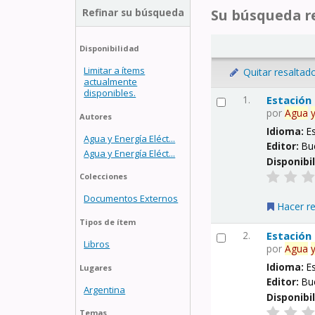
Refinar su búsqueda
Su búsqueda re
Disponibilidad
Limitar a ítems
Quitar resaltad
actualmente
disponibles.
1.
Estación
por
Agua
Autores
Idioma:
E
Agua y Energía Eléct...
Editor:
Bu
Agua y Energía Eléct...
Disponibi
Colecciones
Documentos Externos
Hacer r
Tipos de ítem
2.
Estación
Libros
por
Agua
Idioma:
E
Lugares
Editor:
Bu
Argentina
Disponibi
Temas