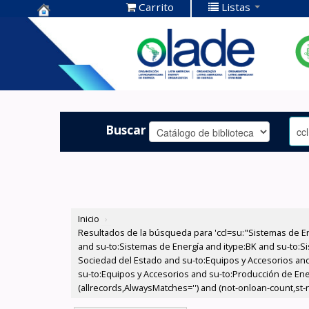
Carrito
Listas
Centro de
Documentación
OLADE -
Buscar
Inicio
›
Resultados de la búsqueda para 'ccl=su:"Sistemas de E
and su-to:Sistemas de Energía and itype:BK and su-to:Si
Sociedad del Estado and su-to:Equipos y Accesorios and
su-to:Equipos y Accesorios and su-to:Producción de Ener
(allrecords,AlwaysMatches='') and (not-onloan-count,st-nu