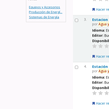
Equipos y Accesorios
Hacer r
Producción de Energí...
Sistemas de Energía
3.
Estacion
por
Agua
Idioma:
E
Editor:
Bu
Disponibi
Hacer r
4.
Estación
por
Agua
Idioma:
E
Editor:
Bu
Disponibi
Hacer r