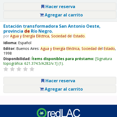
Hacer reserva
Agregar al carrito
Estación transformadora San Antonio Oeste,
provincia
de
Río Negro.
por
Agua
y
Energía
Eléctrica,
Sociedad
de
l
Estado
.
Idioma:
Español
Editor:
Buenos Aires:
Agua
y
Energía
Eléctrica,
Sociedad
de
l
Estado
,
1998
Disponibilidad:
Ítems disponibles para préstamo:
Signatura
topográfica:
621.374.5/A282/v.1
(1).
Hacer reserva
Agregar al carrito