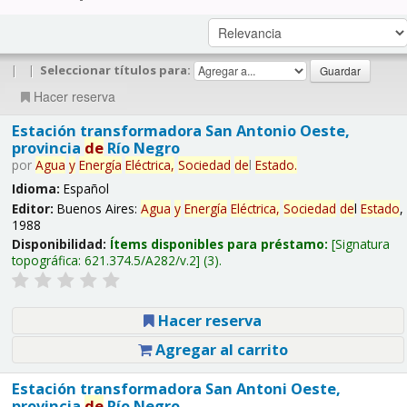
|
|
Seleccionar títulos para:
Hacer reserva
Estación transformadora San Antonio Oeste,
provincia
de
Río Negro
por
Agua
y
Energía
Eléctrica,
Sociedad
de
l
Estado
.
Idioma:
Español
Editor:
Buenos Aires:
Agua
y
Energía
Eléctrica,
Sociedad
de
l
Estado
,
1988
Disponibilidad:
Ítems disponibles para préstamo:
Signatura
topográfica:
621.374.5/A282/v.2
(3).
Hacer reserva
Agregar al carrito
Estación transformadora San Antoni Oeste,
provincia
de
Río Negro