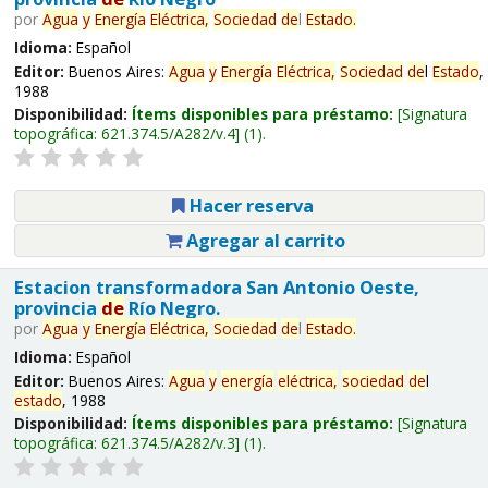
por
Agua
y
Energía
Eléctrica,
Sociedad
de
l
Estado
.
Idioma:
Español
Editor:
Buenos Aires:
Agua
y
Energía
Eléctrica,
Sociedad
de
l
Estado
,
1988
Disponibilidad:
Ítems disponibles para préstamo:
Signatura
topográfica:
621.374.5/A282/v.4
(1).
Hacer reserva
Agregar al carrito
Estacion transformadora San Antonio Oeste,
provincia
de
Río Negro.
por
Agua
y
Energía
Eléctrica,
Sociedad
de
l
Estado
.
Idioma:
Español
Editor:
Buenos Aires:
Agua
y
energía
eléctrica,
sociedad
de
l
estado
, 1988
Disponibilidad:
Ítems disponibles para préstamo:
Signatura
topográfica:
621.374.5/A282/v.3
(1).