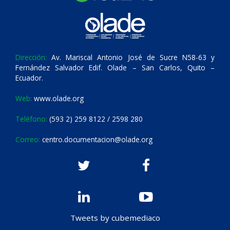
Dirección:
Av. Mariscal Antonio José de Sucre N58-63 y
Fernández Salvador Edif. Olade – San Carlos, Quito –
Ecuador.
Web:
www.olade.org
Teléfono:
(593 2) 259 8122 / 2598 280
Correo:
centro.documentacion@olade.org
Tweets by cubemediaco